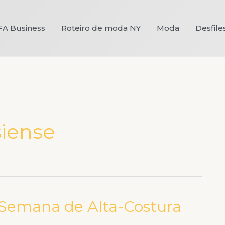
FA Business
Roteiro de moda NY
Moda
Desfile
siense
a Semana de Alta-Costura