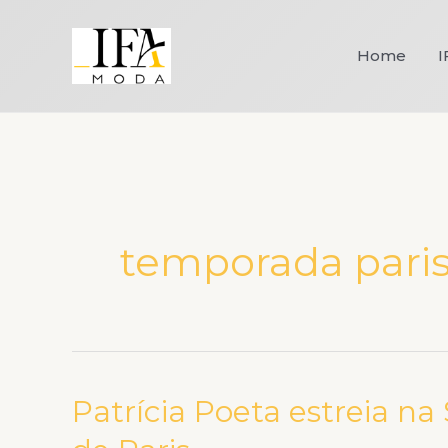
Ir
para
Home
I
o
conteúdo
temporada pari
Patrícia Poeta estreia n
Patrícia
Poeta