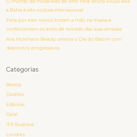
O mundo da moda está de olho nela: Bruna Souza leva
a Bahia à alta-costura internacional
Feita por eles: noivos botam a mão na massa e
confeccionam os anéis de noivado das suas amadas
Ana Hickmann Beauty celebra o Dia do Batom com
descontos progressivos
Categorias
Beleza
Desfiles
Editorial
Geral
IFA Business
Londres