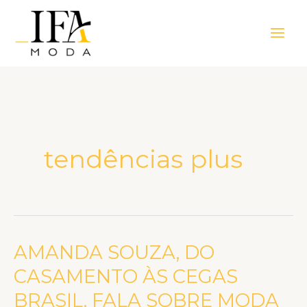
Ir
Main
para
Men
o
conteúdo
tendências plus
AMANDA SOUZA, DO
AMANDA
SOUZA,
CASAMENTO ÀS CEGAS
DO
BRASIL, FALA SOBRE MODA
CASAMENTO