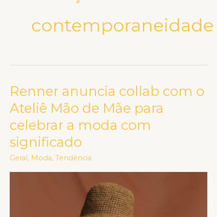
contemporaneidade
Renner anuncia collab com o
Renner
anuncia
Ateliê Mão de Mãe para
collab
celebrar a moda com
com
significado
o
Ateliê
Geral
,
Moda
,
Tendência
Mão
de
Mãe
para