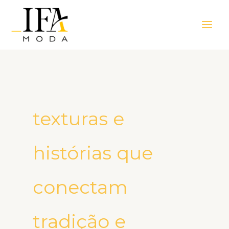
Ir
Main
para
Men
o
conteúdo
texturas e
histórias que
conectam
tradição e