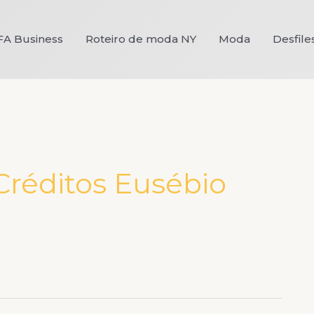
FA Business
Roteiro de moda NY
Moda
Desfile
Créditos Eusébio