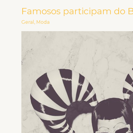
Famosos participam do B
Famosos
participam
Geral
,
Moda
do
Baile
do
BB
em
São
Paulo