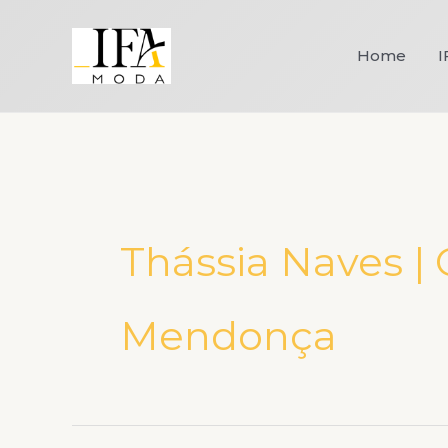
Ir
para
Home
I
o
conteúdo
Thássia Naves | 
Mendonça