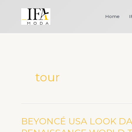
Ir
para
Home
I
o
conteúdo
tour
BEYONCÉ USA LOOK D
BEYONCÉ
USA