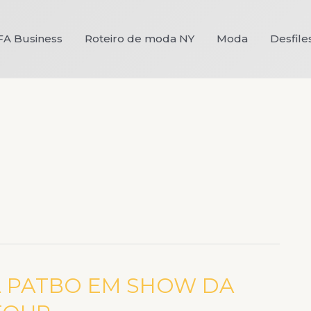
FA Business
Roteiro de moda NY
Moda
Desfile
A PATBO EM SHOW DA