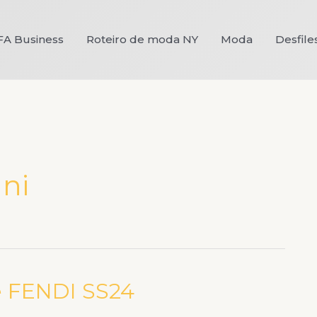
FA Business
Roteiro de moda NY
Moda
Desfile
ni
le FENDI SS24