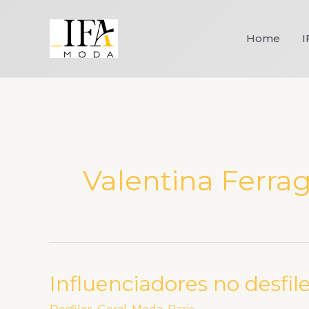
Ir
para
Home
I
o
conteúdo
Valentina Ferrag
Influenciadores no desfi
Influenciadores
no