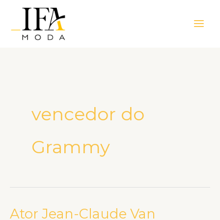
Ir
Main
para
Men
o
conteúdo
vencedor do
Grammy
Ator Jean-Claude Van
Ator