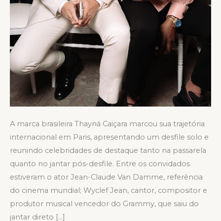
A marca brasileira Thayná Caiçara marcou sua trajetória
internacional em Paris, apresentando um desfile solo e
reunindo celebridades de destaque tanto na passarela
quanto no jantar pós-desfile. Entre os convidados
estiveram o ator Jean-Claude Van Damme, referência
do cinema mundial; Wyclef Jean, cantor, compositor e
produtor musical vencedor do Grammy, que saiu do
jantar direto […]