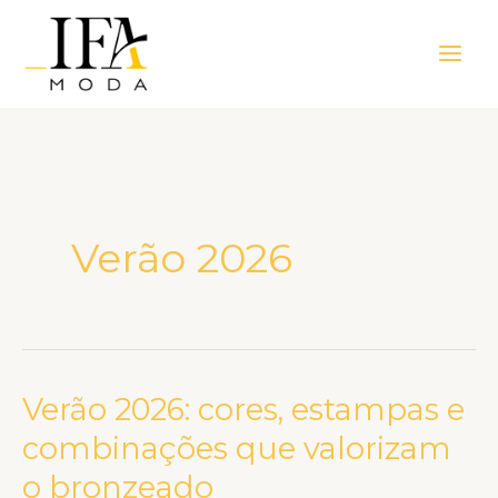
Ir
Main
para
Men
o
conteúdo
Verão 2026
Verão 2026: cores, estampas e
Verão
2026:
combinações que valorizam
cores,
o bronzeado
estampas