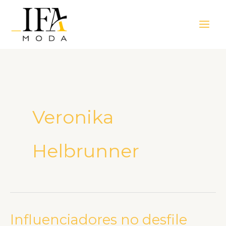
Ir
Main
para
Men
o
conteúdo
Veronika
Helbrunner
Influenciadores no desfile
Influenciadores