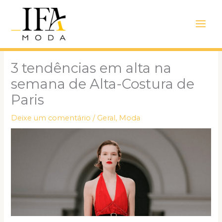
Ir
Main
para
Men
o
conteúdo
3 tendências em alta na
semana de Alta-Costura de
Paris
Deixe um comentário
/
Geral
,
Moda