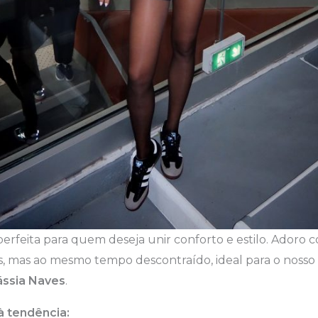
perfeita para quem deseja unir conforto e estilo. Adoro 
nis, mas ao mesmo tempo descontraído, ideal para o nosso 
ssia Naves
.
à tendência: