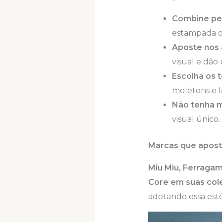
Combine pe
estampada o
Aposte nos 
visual e dão
Escolha os t
moletons e lã
Não tenha 
visual único.
Marcas que apost
Miu Miu, Ferragam
Core em suas col
adotando essa esté