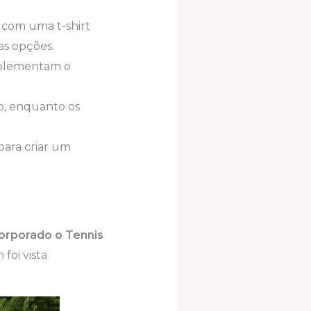
 com uma t-shirt
s opções.
omplementam o
ão, enquanto os
para criar um
corporado o Tennis
foi vista