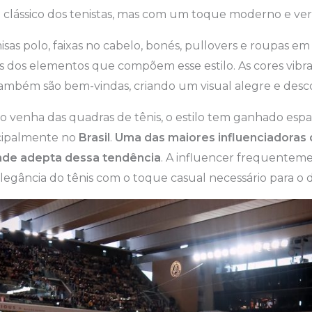
l clássico dos tenistas, mas com um toque moderno e vers
misas polo, faixas no cabelo, bonés, pullovers e roupas em
ns dos elementos que compõem esse estilo. As cores vibr
também são bem-vindas, criando um visual alegre e desc
ão venha das quadras de tênis, o estilo tem ganhado es
ncipalmente no
Brasil
.
Uma das maiores influenciadoras d
nde adepta dessa tendência
. A influencer frequenteme
gância do tênis com o toque casual necessário para o di