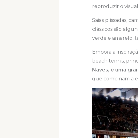
reproduzir o visua
Saias plissadas, ca
clássicos são algu
verde e amarelo, 
Embora a inspiraç
beach tennis, pri
Naves, é uma gra
que combinam a ele