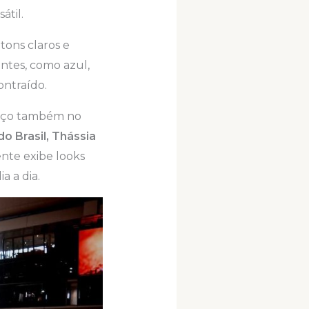
átil.
 tons claros e
antes, como azul,
ontraído.
paço também no
o Brasil, Thássia
nte exibe looks
a a dia.