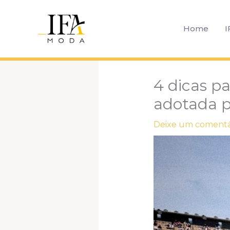
Ir
para
Home
I
o
conteúdo
4 dicas p
adotada p
Deixe um comentá