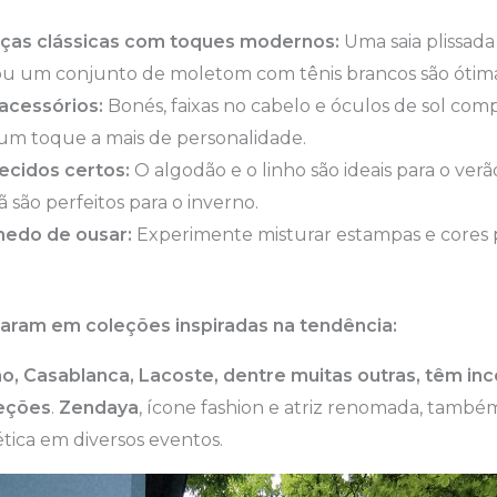
ças clássicas com toques modernos:
Uma saia plissada
u um conjunto de moletom com tênis brancos são ótima
acessórios:
Bonés, faixas no cabelo e óculos de sol c
 um toque a mais de personalidade.
ecidos certos:
O algodão e o linho são ideais para o ver
 são perfeitos para o inverno.
medo de ousar:
Experimente misturar estampas e cores 
aram em coleções inspiradas na tendência:
o, Casablanca, Lacoste, dentre muitas outras, têm in
eções
.
Zendaya
, ícone fashion e atriz renomada, também 
tica em diversos eventos.