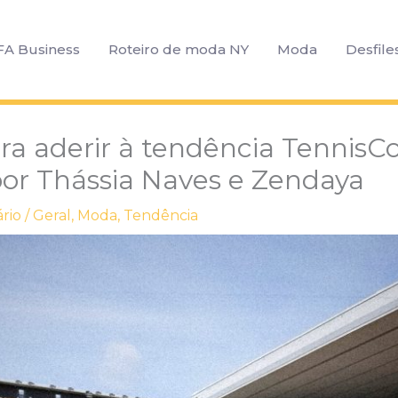
FA Business
Roteiro de moda NY
Moda
Desfile
ara aderir à tendência TennisC
or Thássia Naves e Zendaya
rio
/
Geral
,
Moda
,
Tendência