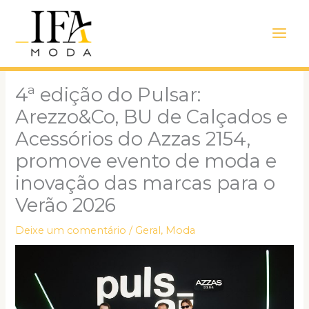
Ir
Main
para
Men
o
conteúdo
4ª edição do Pulsar:
Arezzo&Co, BU de Calçados e
Acessórios do Azzas 2154,
promove evento de moda e
inovação das marcas para o
Verão 2026
Deixe um comentário
/
Geral
,
Moda