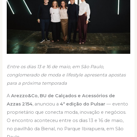
Entre os dias 13 e 16 de maio, em São Paulo,
conglomerado de moda e lifestyle apresenta apostas
para a próxima temporada
A
Arezzo&Co, BU de Calçados e Acessórios de
Azzas 2154
, anunciou a
4ª edição do Pulsar
— evento
proprietário que conecta moda, inovação e negócios.
O encontro aconteceu entre os dias 13 e 16 de maio,
no pavilhão da Bienal, no Parque Ibirapuera, em São