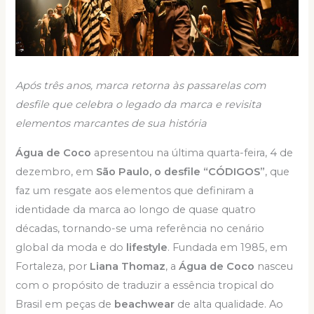
Após três anos, marca retorna às passarelas com
desfile que celebra o legado da marca e revisita
elementos marcantes de sua história
Água de Coco
apresentou na última quarta-feira, 4 de
dezembro, em
São Paulo, o desfile “CÓDIGOS”
, que
faz um resgate aos elementos que definiram a
identidade da marca ao longo de quase quatro
décadas, tornando-se uma referência no cenário
global da moda e do
lifestyle
. Fundada em 1985, em
Fortaleza, por
Liana Thomaz
, a
Água de Coco
nasceu
com o propósito de traduzir a essência tropical do
Brasil em peças de
beachwear
de alta qualidade. Ao