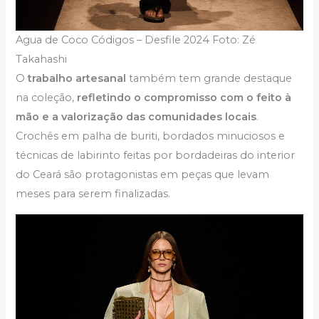
Agua de Coco Códigos – Desfile 2024 Foto: Zé
Takahashi
O
trabalho artesanal
também tem grande destaque
na coleção,
refletindo o compromisso com o feito à
mão e a valorização das comunidades locais
.
Crochês em palha de buriti, bordados minuciosos e
técnicas de labirinto feitas por bordadeiras do interior
do Ceará são protagonistas em peças que levam
meses para serem finalizadas.