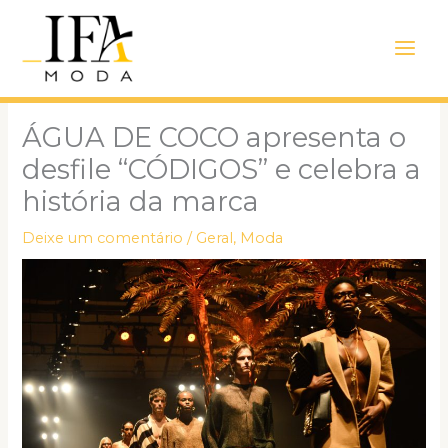
Ir
Main
para
Men
o
conteúdo
ÁGUA DE COCO apresenta o
desfile “CÓDIGOS” e celebra a
história da marca
Deixe um comentário
/
Geral
,
Moda