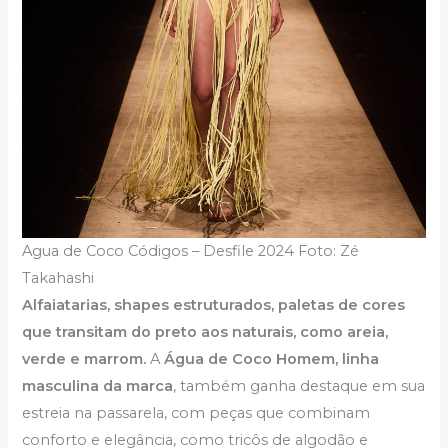
Agua de Coco Códigos – Desfile 2024 Foto: Zé
Takahashi
Alfaiatarias, shapes estruturados, paletas de cores
que transitam do preto aos naturais, como areia,
verde e marrom.
A
Água de Coco Homem, linha
masculina da marca
, também ganha destaque em sua
estreia na passarela, com peças que combinam
conforto e elegância, como tricôs de algodão e