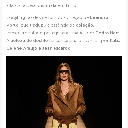
alfaiataria desconstruída em linho.
O
styling
do desfile foi sob a direção de
Leandro
Porto
, que traduziu a essência da
coleção
,
complementado pelas joias assinadas por
Pedro Nart
.
A
beleza do desfile
foi concebida e assinada por
Kátia
Celene Araújo e Jean Ricardo
.