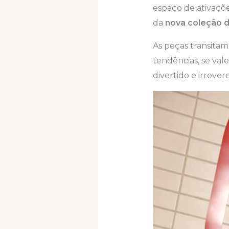
espaço de ativaçõe
da
nova coleção d
As peças transitam
tendências, se val
divertido e irreve