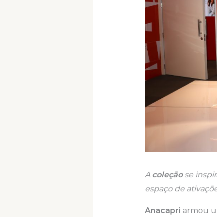
A
coleção
se inspi
espaço de ativaçõ
Anacapri
armou 