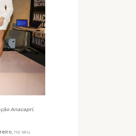
ação Anacapri
,
reiro
, no seu