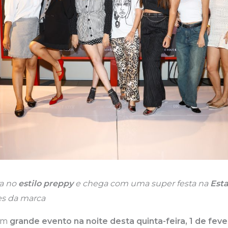
ra no
estilo preppy
e chega com uma super festa na
Est
es da marca
um
grande evento na noite desta quinta-feira, 1 de feve