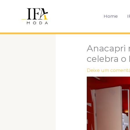
Ir
para
Home
I
o
conteúdo
Anacapri 
celebra o 
Deixe um comentá