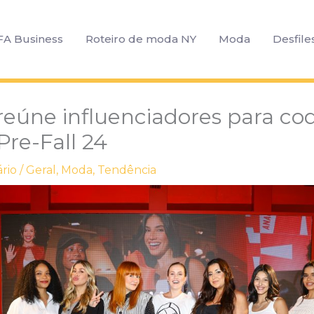
FA Business
Roteiro de moda NY
Moda
Desfile
reúne influenciadores para co
Pre-Fall 24
rio
/
Geral
,
Moda
,
Tendência