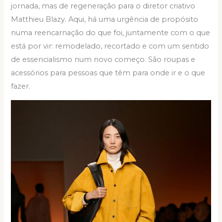
jornada, mas de regeneração para o diretor criativo
Matthieu Blazy. Aqui, há uma urgência de propósito
numa reencarnação do que foi, juntamente com o que
está por vir: remodelado, recortado e com um sentido
de essencialismo num novo começo. São roupas e
acessórios para pessoas que têm para onde ir e o que
fazer.