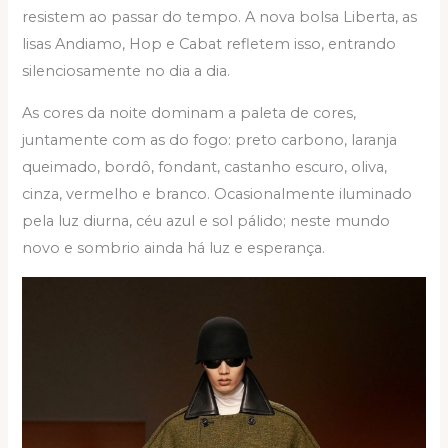
resistem ao passar do tempo. A nova bolsa Liberta, as
lisas Andiamo, Hop e Cabat refletem isso, entrando
silenciosamente no dia a dia.
As cores da noite dominam a paleta de cores,
juntamente com as do fogo: preto carbono, laranja
queimado, bordô, fondant, castanho escuro, oliva,
cinza, vermelho e branco. Ocasionalmente iluminado
pela luz diurna, céu azul e sol pálido; neste mundo
novo e sombrio ainda há luz e esperança.