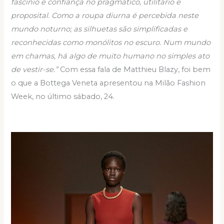
fascínio e confiança no pragmático, utilitário e
proposital. Como a roupa diurna é percebida neste
mundo noturno; as silhuetas são simplificadas e
reconhecidas como monólitos no escuro. Num mundo
em chamas, há algo de muito humano no simples ato
de vestir-se.”
Com essa fala de Matthieu Blazy, foi bem
o que a Bottega Veneta apresentou na Milão Fashion
Week, no último sábado, 24.