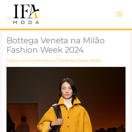
Ir
Main
para
Men
o
conteúdo
Bottega Veneta na Milão
Fashion Week 2024
Deixe um comentário
/
Desfiles
,
Geral
,
Milão