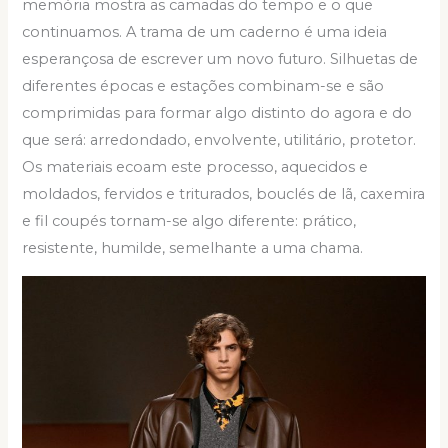
memória mostra as camadas do tempo e o que
continuamos. A trama de um caderno é uma ideia
esperançosa de escrever um novo futuro. Silhuetas de
diferentes épocas e estações combinam-se e são
comprimidas para formar algo distinto do agora e do
que será: arredondado, envolvente, utilitário, protetor.
Os materiais ecoam este processo, aquecidos e
moldados, fervidos e triturados, bouclés de lã, caxemira
e fil coupés tornam-se algo diferente: prático,
resistente, humilde, semelhante a uma chama.