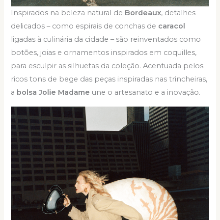
Inspirados na beleza natural de
Bordeaux
, detalhes
delicados – como espirais de conchas de
caracol
ligadas à culinária da cidade – são reinventados como
botões, joias e ornamentos inspirados em coquilles,
para esculpir as silhuetas da coleção. Acentuada pelos
ricos tons de bege das peças inspiradas nas trincheiras,
a
bolsa Jolie Madame
une o artesanato e a inovação.