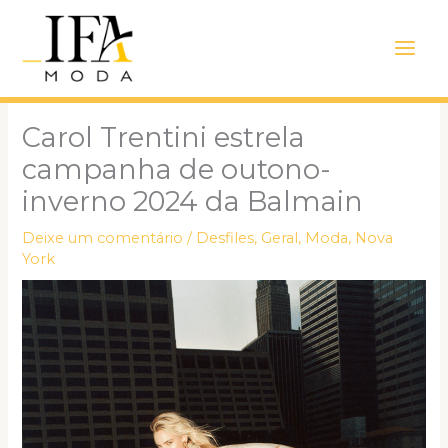
Ir
Main
para
Men
o
conteúdo
Carol Trentini estrela
campanha de outono-
inverno 2024 da Balmain
Deixe um comentário
/
Desfiles
,
Geral
,
Moda
,
Nova
York