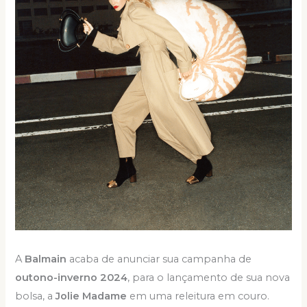
A
Balmain
acaba de anunciar sua campanha de
outono-inverno 2024
, para o lançamento de sua nova
bolsa, a
Jolie Madame
em uma releitura em couro.