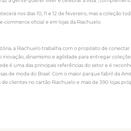
az a gente querer viver e celebrar a vida”, complement
ecerá nos dias 10, 11 e 12 de fevereiro, mas a coleção tod
 e-commerce oficial e em lojas da Riachuelo.
o
tória, a Riachuelo trabalha com o propósito de conectar 
o inovação, dinamismo e agilidade para entregar coleçõe
a rede é uma das principais referências do setor e é rec
as de moda do Brasil. Com o maior parque fabril da Amér
 de clientes no cartão Riachuelo e mais de 390 lojas pró