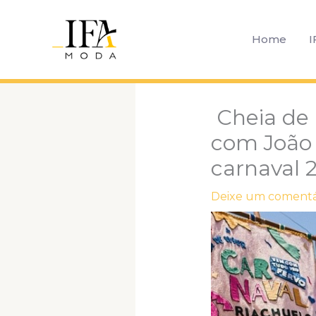
Ir
para
Home
I
o
conteúdo
Cheia de 
com João I
carnaval 
Deixe um comentá