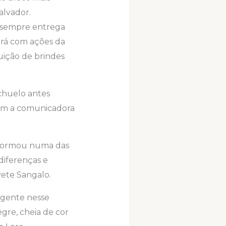
alvador.
e sempre entrega
ará com ações da
uição de brindes
achuelo antes
com a comunicadora
nsformou numa das
diferenças e
vete Sangalo.
 gente nesse
gre, cheia de cor