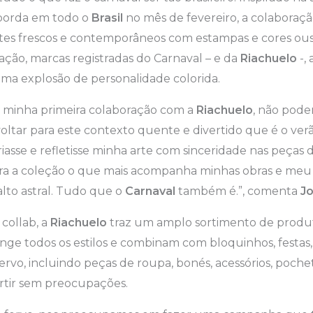
borda em todo o
Brasil
no mês de fevereiro, a colaboraçã
tes frescos e contemporâneos com estampas e cores ousa
ração, marcas registradas do Carnaval – e da
Riachuelo
-,
ma explosão de personalidade colorida.
e minha primeira colaboração com a
Riachuelo
, não pode
ltar para este contexto quente e divertido que é o ver
iasse e refletisse minha arte com sinceridade nas peças 
ra a coleção o que mais acompanha minhas obras e meu p
alto astral. Tudo que o
Carnaval
também é.”, comenta
Jo
collab, a
Riachuelo
traz um amplo sortimento de produt
ge todos os estilos e combinam com bloquinhos, festas, 
ervo, incluindo peças de roupa, bonés, acessórios, poche
urtir sem preocupações.