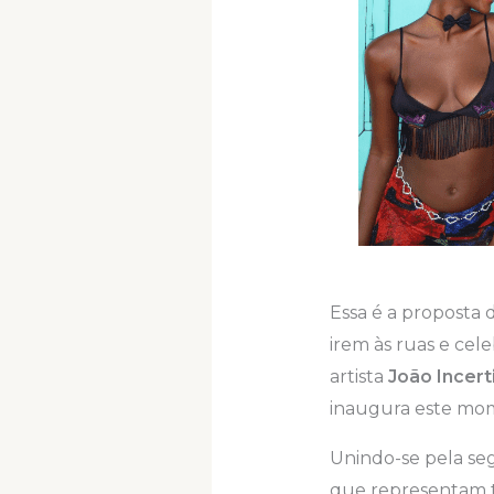
Essa é a proposta 
irem às ruas e cel
artista
João Incert
inaugura este mom
Unindo-se pela s
que representam tu