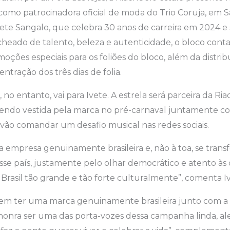
 como patrocinadora oficial de moda do Trio Coruja, em S
te Sangalo, que celebra 30 anos de carreira em 2024 
heado de talento, beleza e autenticidade, o bloco cont
ções especiais para os foliões do bloco, além da distrib
ntração dos três dias de folia.
 no entanto, vai para Ivete. A estrela será parceira da Ri
endo vestida pela marca no pré-carnaval juntamente 
vão comandar um desafio musical nas redes sociais.
 empresa genuinamente brasileira e, não à toa, se tra
se país, justamente pelo olhar democrático e atento às 
 Brasil tão grande e tão forte culturalmente”, comenta I
z em ter uma marca genuinamente brasileira junto com a
honra ser uma das porta-vozes dessa campanha linda, ale