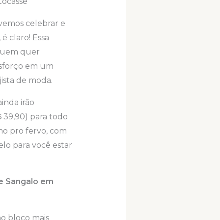
tocasse
evemos celebrar e
 claro! Essa
 quem quer
 esforço em um
jista de moda.
 ainda irão
＄39,90) para todo
imo pro fervo, com
elo para você estar
te Sangalo em
no bloco mais