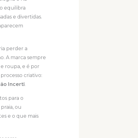
o equilibra
das e divertidas.
 aparecem
ria perder a
ão. A marca sempre
de roupa, e é por
rocesso criativo:
ão Incerti
.
os para o
praia, ou
tes e o que mais