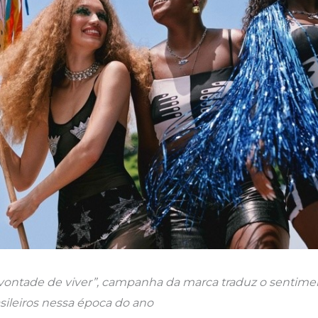
vontade de viver”, campanha da marca traduz o sentimen
asileiros nessa época do ano