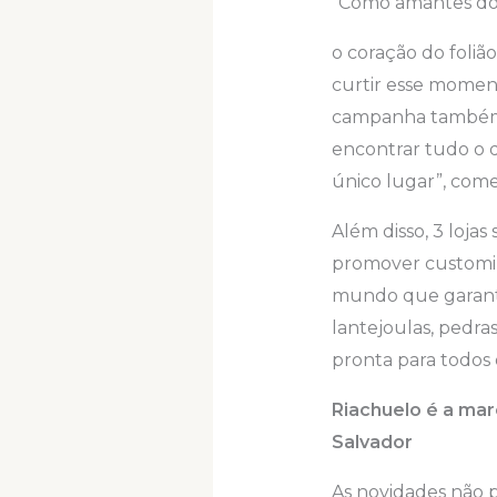
“Como amantes do
o coração do foliã
curtir esse momen
campanha também 
encontrar tudo o q
único lugar”, come
Além disso, 3 lojas
promover customiz
mundo que garant
lantejoulas, pedras
pronta para todos 
Riachuelo é a mar
Salvador
As novidades não p