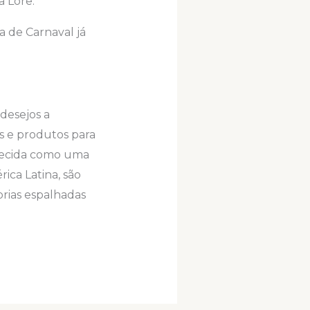
a Lore.
a de Carnaval já
desejos a
s e produtos para
onhecida como uma
ica Latina, são
prias espalhadas