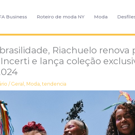
FA Business
Roteiro de moda NY
Moda
Desfile
brasilidade, Riachuelo renova 
ncerti e lança coleção exclusi
2024
rio
/
Geral
,
Moda
,
tendencia