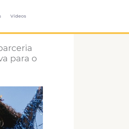
Pesquisar
s
Vídeos
parceria
va para o