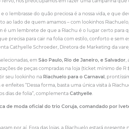
 fervo, nos preocupamos em fazer uma campanha que 
o e o lembrasse do quão preciosa é a nossa vida, e que d
to ao lado de quem amamos – com lookinhos Riachuelo, é
é um lembrete de que a Riachu é o lugar certo para
ue precisa para cair na folia com estilo, conforto e sem
nta Cathyelle Schroeder, Diretora de Marketing da vare
 selecionadas, em
São Paulo, Rio de Janeiro, e Salvador
,
ações de peças compradas na loja (ticket mínimo de R
ir seu lookinho na
Riachuelo para o Carnaval
, prontíss
 e enfeites “Dessa forma, basta uma única visita à Riachu
os dias de folia”, complementa
Cathyelle
.
ca de moda oficial do trio Coruja, comandado por Ive
aram por aí. Fora das lojas, a Riachuelo estará presente 