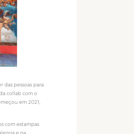
r das pessoas para
 da collab com o
começou em 2021,
dos com estampas
alegria e na