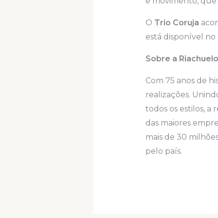
e movimento, que f
O
Trio Coruja
acont
está disponível no
Sobre a Riachuel
Com 75 anos de his
realizações. Unind
todos os estilos, 
das maiores empres
mais de 30 milhões
pelo país.