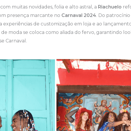
m muitas novidades, folia e alto astral, a
Riachuelo
ref
 com presença marcante no
Carnaval 2024
. Do patrocínio
 a experiências de customização em loja e ao lançamen
ta de moda se coloca como aliada do fervo, garantindo loo
se Carnaval.