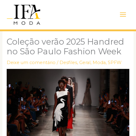
Ir
Main
para
Men
o
conteúdo
Coleção verão 2025 Handred
no São Paulo Fashion Week
Deixe um comentário
/
Desfiles
,
Geral
,
Moda
,
SPFW