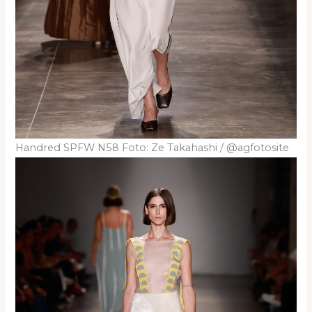
Handred SPFW N58 Foto: Ze Takahashi / @agfotosite