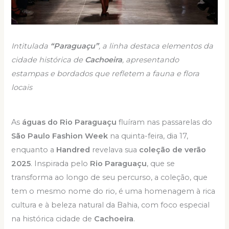
Intitulada
“Paraguaçu”
, a linha destaca elementos da
cidade histórica de
Cachoeira
, apresentando
estampas e bordados que refletem a fauna e flora
locais
As
águas do Rio Paraguaçu
fluíram nas passarelas do
São Paulo Fashion Week
na quinta-feira, dia 17,
enquanto a
Handred
revelava sua
coleção de verão
2025
. Inspirada pelo
Rio Paraguaçu
, que se
transforma ao longo de seu percurso, a coleção, que
tem o mesmo nome do rio, é uma homenagem à rica
cultura e à beleza natural da Bahia, com foco especial
na histórica cidade de
Cachoeira
.