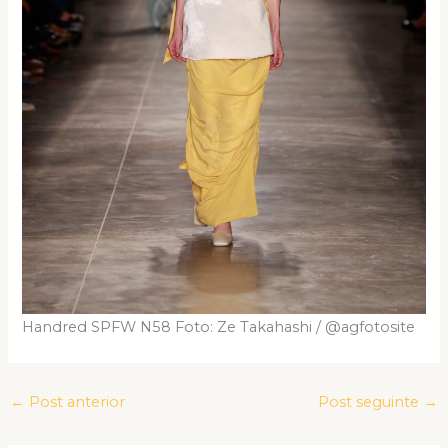
Handred SPFW N58 Foto: Ze Takahashi / @agfotosite
←
Post anterior
Post seguinte
→