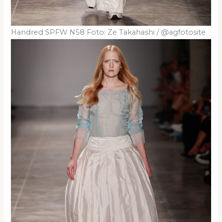
Handred SPFW N58 Foto: Ze Takahashi / @agfotosite