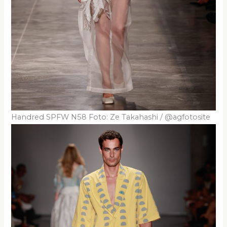
Handred SPFW N58 Foto: Ze Takahashi / @agfotosite