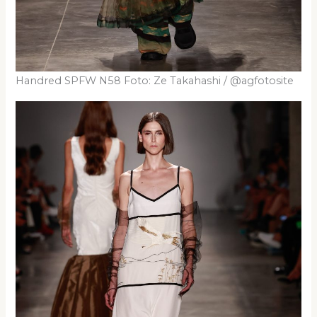
Handred SPFW N58 Foto: Ze Takahashi / @agfotosite