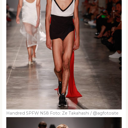
Handred SPFW N58 Foto: Ze Takahashi / @agfotosite