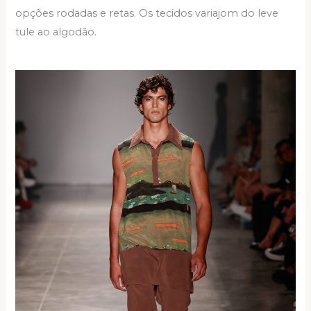
opções rodadas e retas. Os tecidos variajom do leve
tule ao algodão.