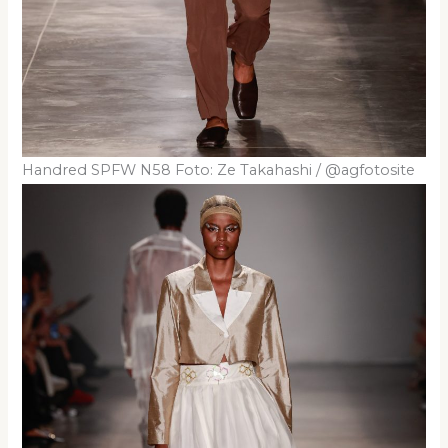
Handred SPFW N58 Foto: Ze Takahashi / @agfotosite