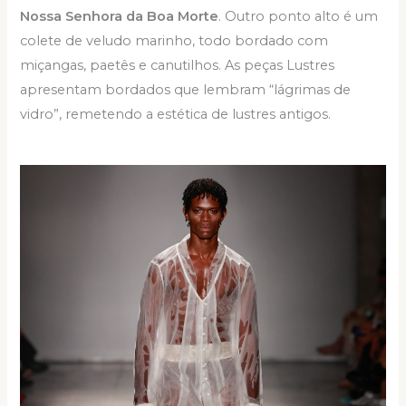
Nossa Senhora da Boa Morte
. Outro ponto alto é um
colete de veludo marinho, todo bordado com
miçangas, paetês e canutilhos. As peças Lustres
apresentam bordados que lembram “lágrimas de
vidro”, remetendo a estética de lustres antigos.