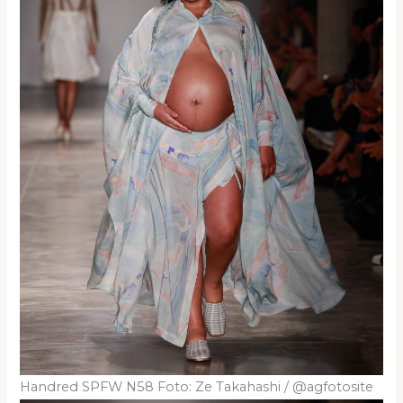
Handred SPFW N58 Foto: Ze Takahashi / @agfotosite