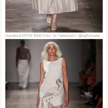
Handred SPFW N58 Foto: Ze Takahashi / @agfotosite