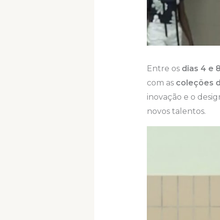
Entre os
dias 4 e 
com as
coleções d
inovação e o desi
novos talentos.