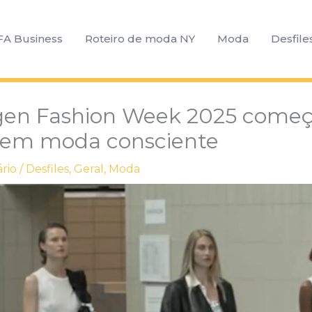
FA Business
Roteiro de moda NY
Moda
Desfile
en Fashion Week 2025 come
 em moda consciente
rio
/
Desfiles
,
Geral
,
Moda