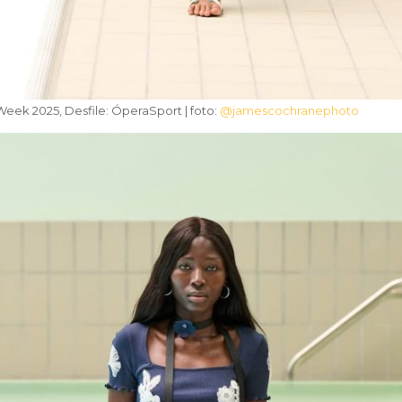
ek 2025, Desfile: ÓperaSport | foto:
@jamescochranephoto