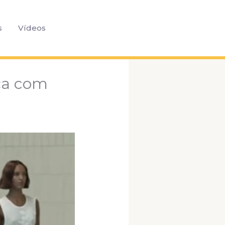
Pesquisar
s
Vídeos
ça com