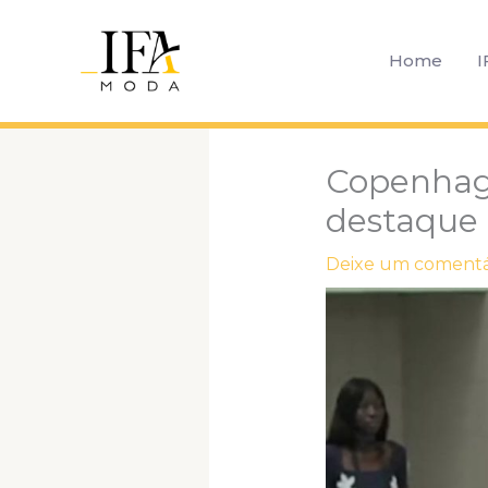
Ir
para
Home
I
o
conteúdo
Copenhag
destaque
Deixe um comentá