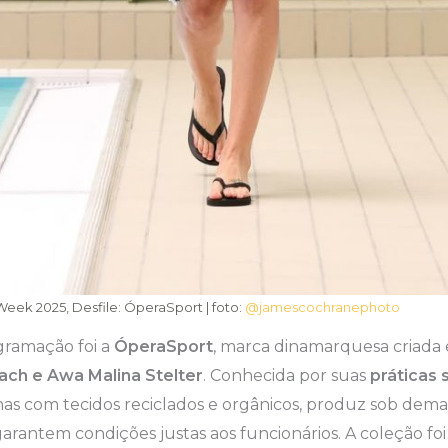
ek 2025, Desfile: ÓperaSport | foto:
@jamescochranephoto
ramação foi a
ÓperaSport
, marca dinamarquesa criada
ach e Awa Malina Stelter
. Conhecida por suas
práticas 
nas com tecidos reciclados e orgânicos, produz sob dem
arantem condições justas aos funcionários. A coleção fo