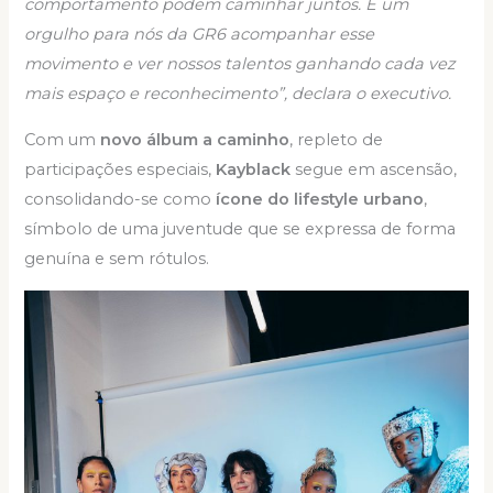
comportamento podem caminhar juntos. É um
orgulho para nós da GR6 acompanhar esse
movimento e ver nossos talentos ganhando cada vez
mais espaço e reconhecimento”, declara o executivo.
Com um
novo álbum a caminho
, repleto de
participações especiais,
Kayblack
segue em ascensão,
consolidando-se como
ícone do lifestyle urbano
,
símbolo de uma juventude que se expressa de forma
genuína e sem rótulos.