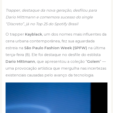
Trapper, destaque da nova geração, desfilou para
Dario Mittmann e comemora sucesso do single
“Discreto”, já no Top 25 do Spotify Brasil
O trapper
Kayblack
, um dos nomes mais influentes da
cena urbana contemporânea, fez sua aguardada
estreia na
São Paulo Fashion Week (SPFW)
na última
terça-feira (8). Ele foi destaque no desfile do estilista
Dario Mittmann
, que apresentou a coleção “
Golem
” —
uma provocação artística que mergulha nas incertezas
existenciais causadas pelo avanço da tecnologia.