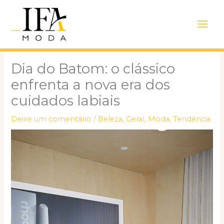
Ir
Main
para
Men
o
conteúdo
Dia do Batom: o clássico
enfrenta a nova era dos
cuidados labiais
Deixe um comentário
/
Beleza
,
Geral
,
Moda
,
Tendência