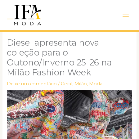
Ir
Main
para
Men
o
conteúdo
Diesel apresenta nova
coleção para o
Outono/Inverno 25-26 na
Milão Fashion Week
Deixe um comentário
/
Geral
,
Milão
,
Moda