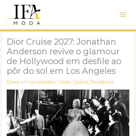
Ir
Main
para
Men
o
conteúdo
Dior Cruise 2027: Jonathan
Anderson revive o glamour
de Hollywood em desfile ao
pôr do sol em Los Angeles
Deixe um comentário
/
Geral
,
Outros
,
Tendência