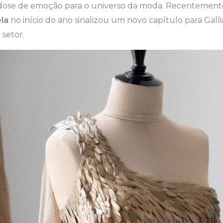
dose de emoção para o universo da moda. Recentement
la
no início do ano sinalizou um novo capítulo para Gall
setor.