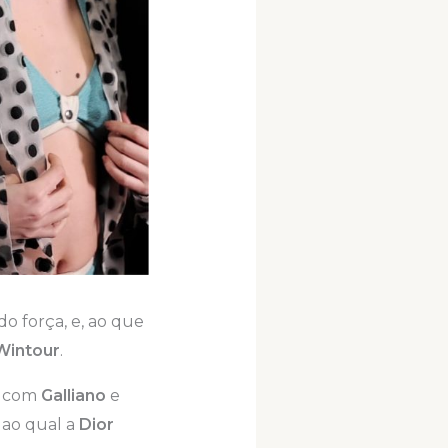
o força, e, ao que
Wintour
.
a com
Galliano
e
ao qual a
Dior