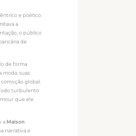
ntrico e poético
mitava a
entação, o público
bancária de
ido de forma
a moda: suas
a comoção global.
íodo turbulento
lamour que ele
o a
Maison
a narrativa e