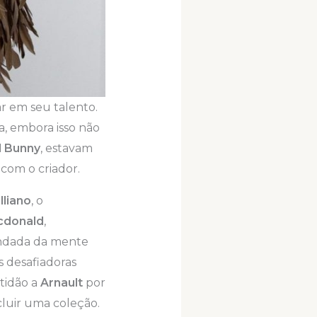
ar em seu talento.
a, embora isso não
 Bunny
, estavam
 com o criador.
lliano
, o
cdonald
,
undada da mente
 desafiadoras
tidão a
Arnault
por
cluir uma coleção.