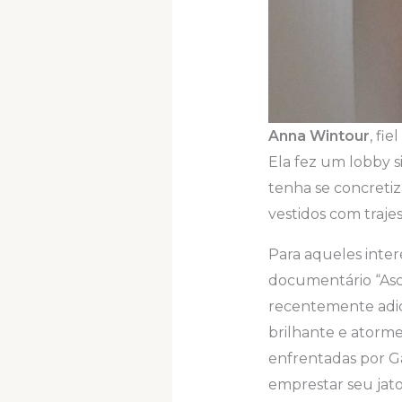
Anna Wintour
, fi
Ela fez um lobby s
tenha se concretiz
vestidos com traje
Para aqueles int
documentário “Asc
recentemente adic
brilhante e atorm
enfrentadas por G
emprestar seu jato