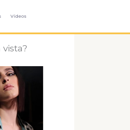
Pesquisar
s
Vídeos
 vista?