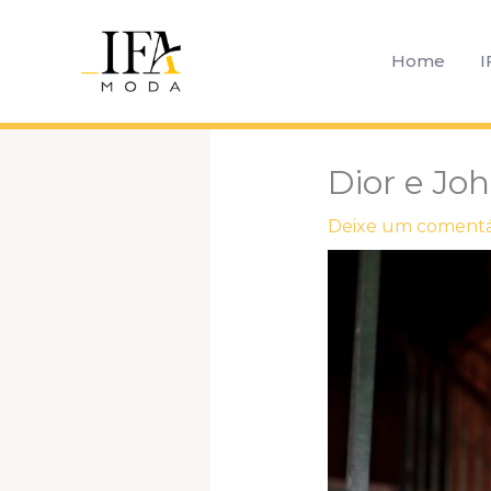
Ir
para
Home
I
o
conteúdo
Dior e Joh
Deixe um comentá