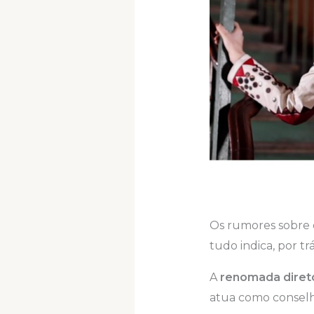
Os rumores sobre 
tudo indica, por 
A
renomada diret
atua como conselh