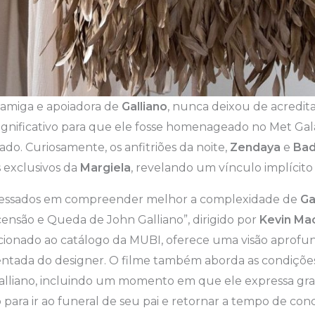
el amiga e apoiadora de
Galliano
, nunca deixou de acredit
ignificativo para que ele fosse homenageado no Met Gal
ado. Curiosamente, os anfitriões da noite,
Zendaya
e
Bad
s exclusivos da
Margiela
, revelando um vínculo implícito
eressados em compreender melhor a complexidade de
Ga
ensão e Queda de John Galliano”, dirigido por
Kevin Ma
ionado ao catálogo da MUBI, oferece uma visão aprof
entada do designer. O filme também aborda as condições
alliano, incluindo um momento em que ele expressa gra
 para ir ao funeral de seu pai e retornar a tempo de con