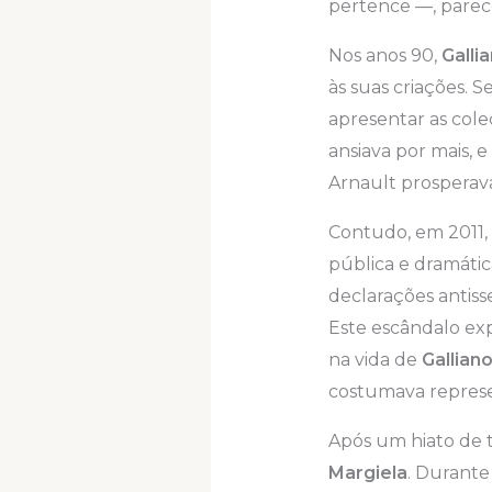
pertence —, parece
Nos anos 90,
Galli
às suas criações. S
apresentar as coleç
ansiava por mais, 
Arnault prosperav
Contudo, em 2011, 
pública e dramáti
declarações antis
Este escândalo ex
na vida de
Gallian
costumava represe
Após um hiato de t
Margiela
. Durante