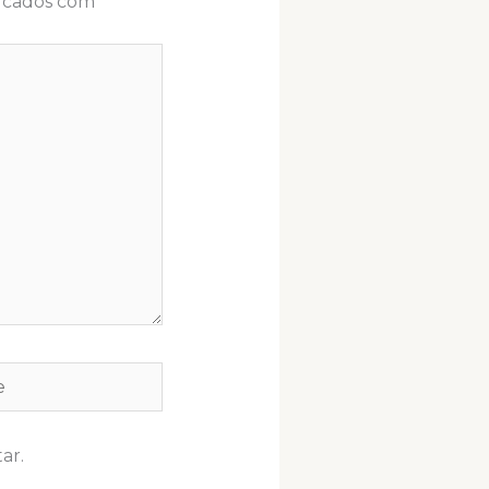
arcados com
*
ar.