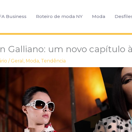
FA Business
Roteiro de moda NY
Moda
Desfile
n Galliano: um novo capítulo à
rio
/
Geral
,
Moda
,
Tendência