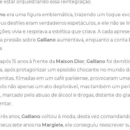
 estar orquestrando essa reintegração.
ano
era uma figura emblemática, trazendo um toque excê
eus desfiles eram verdadeiros espetáculos, e ele não se li
ões; vivia e respirava a estética que criava. A cada apres
e a pressão sobre
Galliano
aumentava, enquanto a conta 
a.
após 15 anos à frente da
Maison Dior
,
Galliano
foi demit
ca, após protagonizar um episódio chocante no mundo d
semitas, filmadas em um café parisiense, provocaram um
pôs não apenas um ato deplorável, mas também um per
o
, marcado pelo abuso de álcool e drogas, distante do g
ntar.
rês anos,
Galliano
voltou à moda, desta vez comandand
 seus sete anos na
Margiela
, ele conseguiu reescrever su