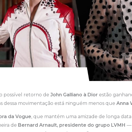
o possível retorno de
John Galliano à Dior
estão ganhand
trás dessa movimentação está ninguém menos que
Anna 
ora da Vogue
, que mantém uma amizade de longa dat
eira de
Bernard Arnault, presidente do grupo LVMH
— 