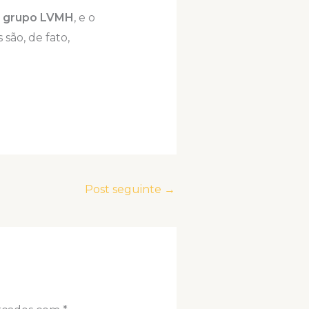
o
grupo LVMH
, e o
são, de fato,
Post seguinte
→