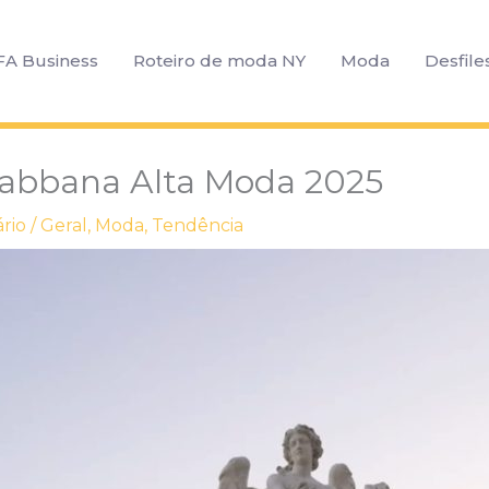
FA Business
Roteiro de moda NY
Moda
Desfile
Gabbana Alta Moda 2025
rio
/
Geral
,
Moda
,
Tendência