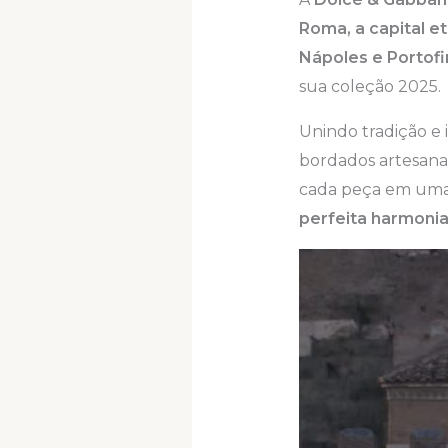
Roma, a capital e
Nápoles e Portof
sua coleção 2025.
Unindo tradição e 
bordados artesanai
cada peça em uma 
perfeita harmonia