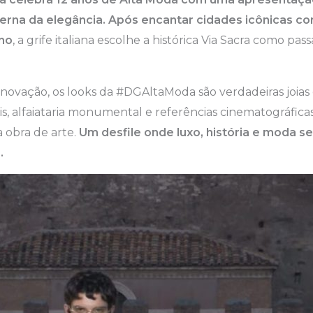
terna da elegância. Após encantar cidades icônicas com
ino
, a grife italiana escolhe a histórica Via Sacra como pas
inovação, os looks da #DGAltaModa são verdadeiras joias 
s, alfaiataria monumental e referências cinematográfic
obra de arte.
Um desfile onde luxo, história e moda 
.