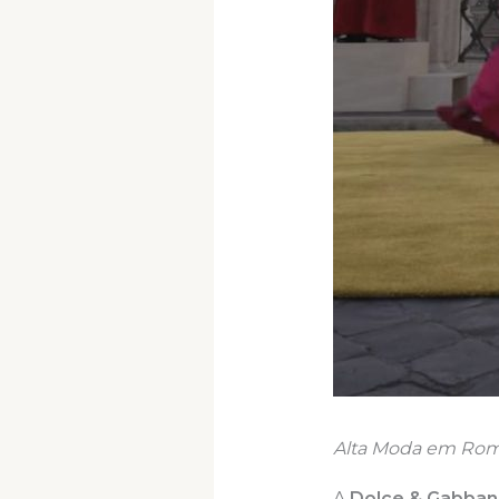
Alta Moda em Roma 
A
Dolce & Gabban