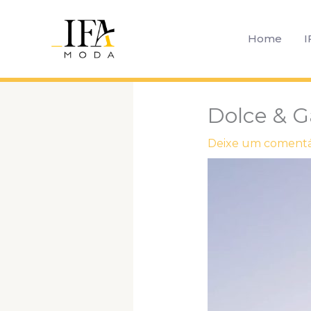
Ir
para
Home
I
o
conteúdo
Dolce & 
Deixe um comentá