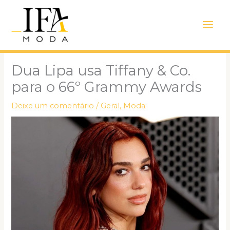
Ir
Main
para
Men
o
conteúdo
Dua Lipa usa Tiffany & Co.
para o 66º Grammy Awards
Deixe um comentário
/
Geral
,
Moda