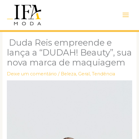
Ir
Main
para
Men
o
conteúdo
Duda Reis empreende e
lança a “DUDAH! Beauty”, sua
nova marca de maquiagem
Deixe um comentário
/
Beleza
,
Geral
,
Tendência