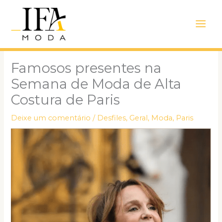
Ir
Main
para
Men
o
conteúdo
Famosos presentes na
Semana de Moda de Alta
Costura de Paris
Deixe um comentário
/
Desfiles
,
Geral
,
Moda
,
Paris