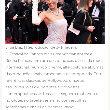
Silvia Braz | Reprodução: Getty Imagens
O Festival de Cannes mais uma vez transforma a
Riviera Francesa em um dos principais palcos da moda
internacional, reunindo cinema, alta-costura e algumas
das produções mais comentadas da temporada. Entre
referências clássicas de Hollywood, silhuetas
esculturais, joias exuberantes e propostas
contemporâneas, as brasileiras seguem roubando os
holofotes no tapete vermelho com escolhas
sofisticadas e cheias de personalidade.