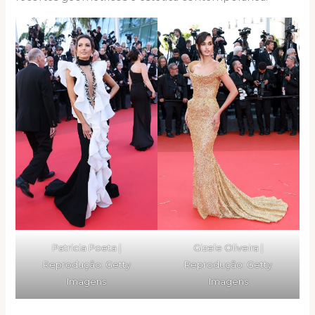
Patricia Poeta |
Gizele Oliveira |
Reprodução: Getty
Reprodução: Getty
Imagens
Imagens