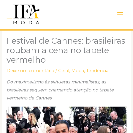
Ir
Main
para
Men
o
conteúdo
Festival de Cannes: brasileiras
roubam a cena no tapete
vermelho
Deixe um comentário
/
Geral
,
Moda
,
Tendência
Do maximalismo às silhuetas minimalistas, as
brasileiras seguem chamando atenção no tapete
vermelho de Cannes