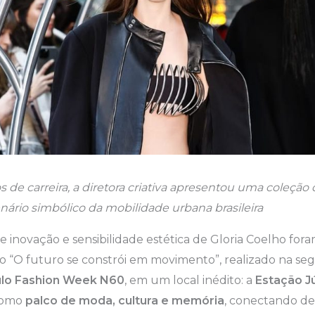
 de carreira, a diretora criativa apresentou uma coleçã
ário simbólico da mobilidade urbana brasileira
e inovação e sensibilidade estética de Gloria Coelho fo
ão “O futuro se constrói em movimento”, realizado na segu
lo Fashion Week N60
, em um local inédito: a
Estação Jú
como
palco de moda, cultura e memória
, conectando d