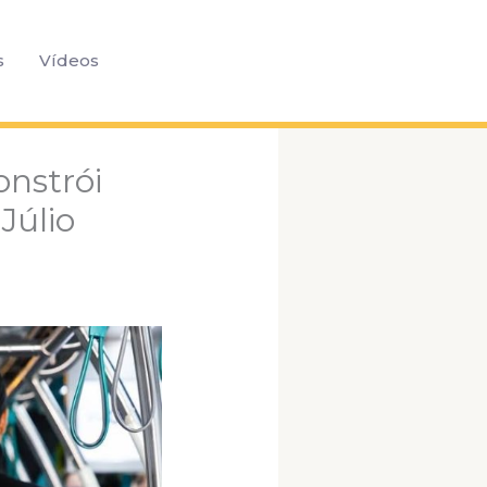
Pesquisar
s
Vídeos
onstrói
Júlio