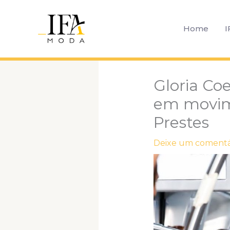
Ir
para
Home
I
o
conteúdo
Gloria Co
em movime
Prestes
Deixe um comentá