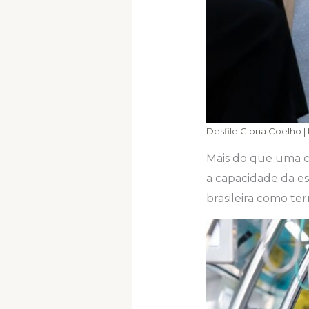
Desfile Gloria Coelho 
Mais do que uma c
a capacidade da est
brasileira como te