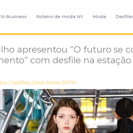
FA Business
Roteiro de moda NY
Moda
Desfile
elho apresentou “O futuro se c
nto” com desfile na estação 
rio
/
Desfiles
,
Geral
,
Moda
,
SPFW