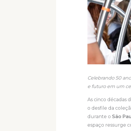
Celebrando 50 anos
e futuro em um cen
As cinco décadas d
o desfile da coleç
durante o
São Pau
espaço ressurge 