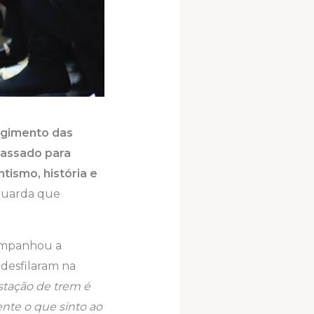
urgimento das
passado para
tismo, história e
nguarda que
companhou a
desfilaram na
stação de trem é
ente o que sinto ao