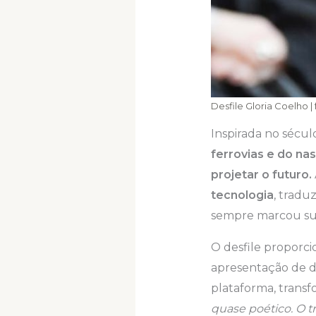
Desfile Gloria Coelho 
Inspirada no sécul
ferrovias e do na
projetar o futuro.
tecnologia
, tradu
sempre marcou su
O desfile proporci
apresentação de d
plataforma, trans
quase poético. O t