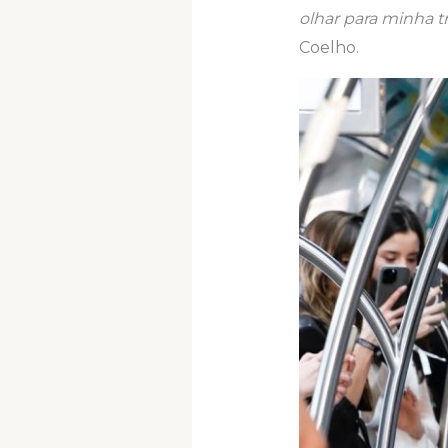
olhar para minha t
Coelho.