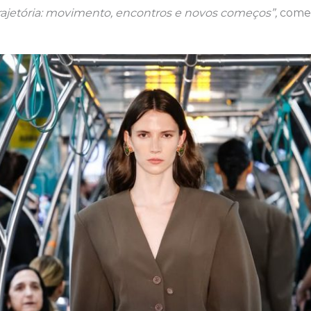
rajetória: movimento, encontros e novos começos”,
comen