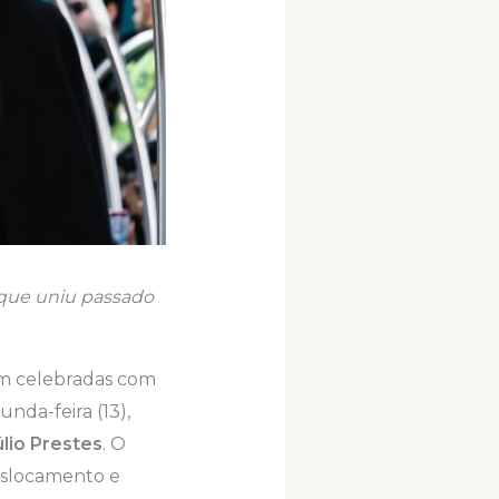
o que uniu passado
ram celebradas com
nda-feira (13),
lio Prestes
. O
eslocamento e