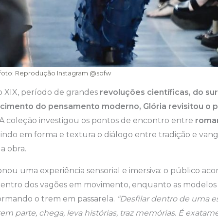
| foto: Reprodução Instagram @spfw
o XIX, período de grandes
revoluções científicas, do s
scimento do pensamento moderno, Glória revisitou o 
A coleção investigou os pontos de encontro entre
roman
zindo em forma e textura o diálogo entre tradição e va
a obra.
onou uma experiência sensorial e imersiva: o público a
entro dos vagões em movimento, enquanto as modelos 
formando o trem em passarela.
“Desfilar dentro de uma e
rem parte, chega, leva histórias, traz memórias. É exatam