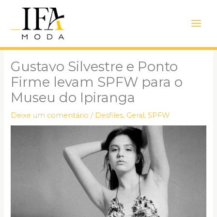
Ir
Main
para
Men
o
conteúdo
Gustavo Silvestre e Ponto
Firme levam SPFW para o
Museu do Ipiranga
Deixe um comentário
/
Desfiles
,
Geral
,
SPFW