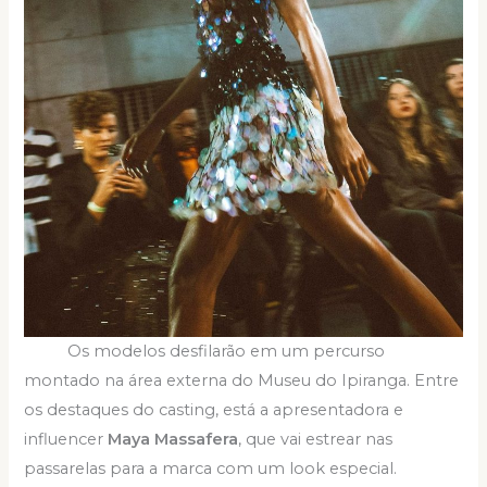
Os modelos desfilarão em um percurso
montado na área externa do Museu do Ipiranga. Entre
os destaques do casting, está a apresentadora e
influencer
Maya Massafera
, que vai estrear nas
passarelas para a marca com um look especial.