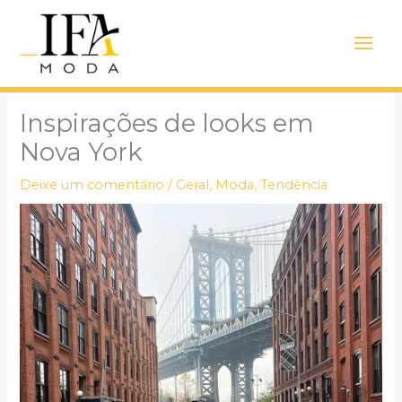
Ir
Main
para
Men
o
conteúdo
Inspirações de looks em
Nova York
Deixe um comentário
/
Geral
,
Moda
,
Tendência