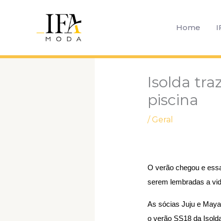
Ir
para
Home
I
o
conteúdo
Isolda tr
piscina
/
Geral
O verão chegou e essa 
serem lembradas a vida
As sócias Juju e Maya
o verão SS18 da Isolda