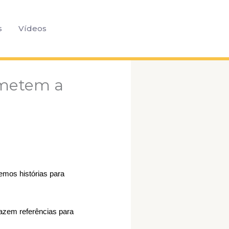
Pesquisar
s
Vídeos
remetem a
emos histórias para
azem referências para