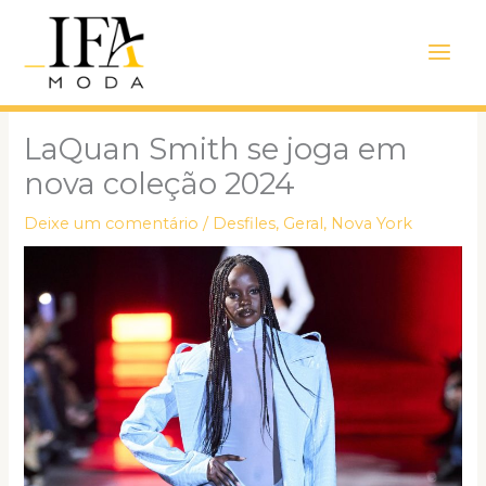
Ir
Main
para
Men
o
conteúdo
LaQuan Smith se joga em
nova coleção 2024
Deixe um comentário
/
Desfiles
,
Geral
,
Nova York