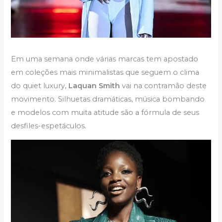
Em uma semana onde várias marcas tem apostado
em coleções mais minimalistas que seguem o clima
do quiet luxury,
Laquan Smith
vai na contramão deste
movimento. Silhuetas dramáticas, música bombando
e modelos com muita atitude são a fórmula de seus
desfiles-espetáculos.