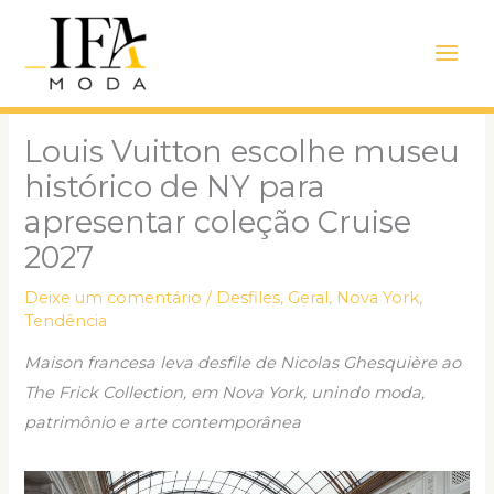
Ir
Main
para
Men
o
conteúdo
Louis Vuitton escolhe museu
histórico de NY para
apresentar coleção Cruise
2027
Deixe um comentário
/
Desfiles
,
Geral
,
Nova York
,
Tendência
Maison francesa leva desfile de Nicolas Ghesquière ao
The Frick Collection, em Nova York, unindo moda,
patrimônio e arte contemporânea