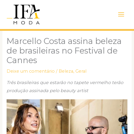
Ir
Main
para
Men
o
conteúdo
Marcello Costa assina beleza
de brasileiras no Festival de
Cannes
Deixe um comentário
/
Beleza
,
Geral
Três brasileiras que estarão no tapete vermelho terão
produção assinada pelo beauty artist