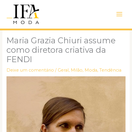
Ir
Main
para
Men
o
conteúdo
Maria Grazia Chiuri assume
como diretora criativa da
FENDI
Deixe um comentário
/
Geral
,
Milão
,
Moda
,
Tendência