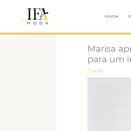
Ir
para
Home
I
o
conteúdo
Marisa ap
para um i
/
Geral