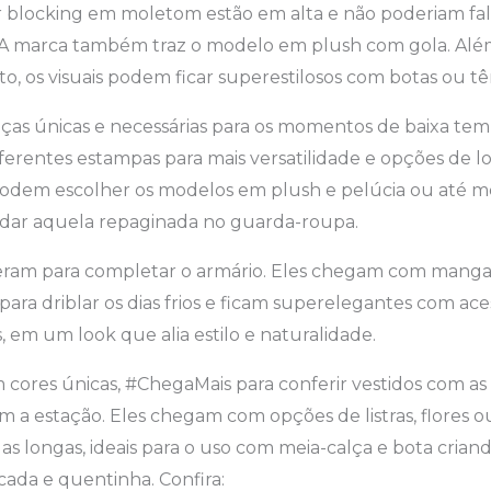
r blocking em moletom estão em alta e não poderiam fal
. A marca também traz o modelo em plush com gola. Al
to, os visuais podem ficar superestilosos com botas ou tên
ças únicas e necessárias para os momentos de baixa temp
iferentes estampas para mais versatilidade e opções de l
odem escolher os modelos em plush e pelúcia ou até m
a dar aquela repaginada no guarda-roupa.
vieram para completar o armário. Eles chegam com manga
 para driblar os dias frios e ficam superelegantes com ace
, em um look que alia estilo e naturalidade.
 cores únicas, #ChegaMais para conferir vestidos com a
a estação. Eles chegam com opções de listras, flores o
 longas, ideais para o uso com meia-calça e bota crian
cada e quentinha. Confira: