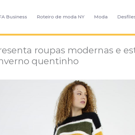
FA Business
Roteiro de moda NY
Moda
Desfile
resenta roupas modernas e est
nverno quentinho