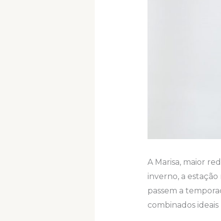
A Marisa, maior re
inverno, a estação
passem a temporada
combinados ideais p