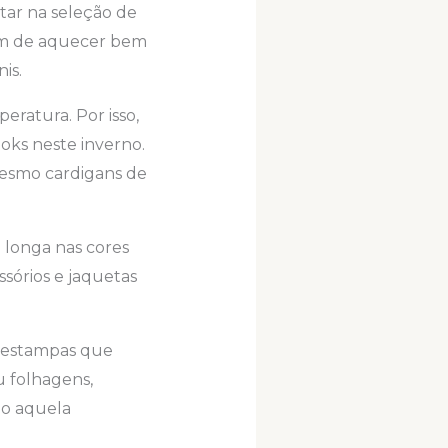
tar na seleção de
ém de aquecer bem
is.
eratura. Por isso,
ooks neste inverno.
esmo cardigans de
 longa nas cores
ssórios e jaquetas
s estampas que
u folhagens,
do aquela