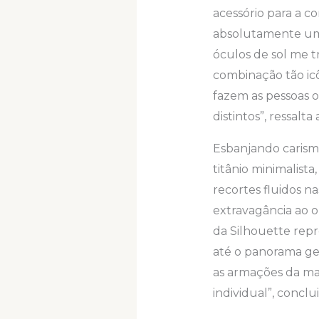
acessório para a c
absolutamente um 
óculos de sol me t
combinação tão ic
fazem as pessoas 
distintos”, ressalta
Esbanjando carism
titânio minimalista
recortes fluidos n
extravagância ao o
da Silhouette rep
até o panorama ge
as armações da mar
individual”, conclui