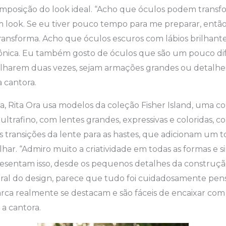
omposição do look ideal. “Acho que óculos podem transf
look. Se eu tiver pouco tempo para me preparar, entã
ransforma. Acho que óculos escuros com lábios brilhant
ônica. Eu também gosto de óculos que são um pouco di
olharem duas vezes, sejam armações grandes ou detalhe
 a cantora.
a, Rita Ora usa modelos da coleção Fisher Island, uma
, ultrafino, com lentes grandes, expressivas e coloridas, c
as transições da lente para as hastes, que adicionam um 
lhar. “Admiro muito a criatividade em todas as formas e s
resentam isso, desde os pequenos detalhes da construç
ral do design, parece que tudo foi cuidadosamente pens
ca realmente se destacam e são fáceis de encaixar com 
 a cantora.