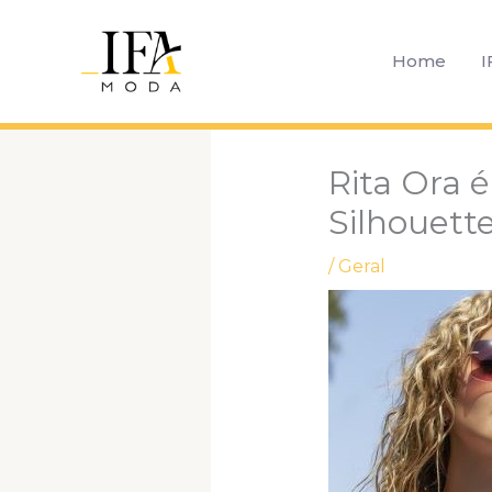
Ir
para
Home
I
o
conteúdo
Rita Ora 
Silhouett
/
Geral