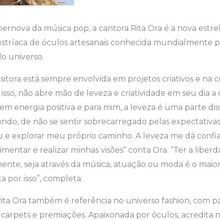
pernova da música pop, a cantora Rita Ora é a nova estre
stríaca de óculos artesanais conhecida mundialmente p
do universo.
itora está sempre envolvida em projetos criativos e na
isso, não abre mão de leveza e criatividade em seu dia a 
em energia positiva e para mim, a leveza é uma parte di
ndo, de não se sentir sobrecarregado pelas expectativas 
 e explorar meu próprio caminho. A leveza me dá confia
rimentar e realizar minhas visões” conta Ora. “Ter a libe
mente, seja através da música, atuação ou moda é o mai
ta por isso”, completa.
Rita Ora também é referência no universo fashion, com 
arpets e premiações. Apaixonada por óculos, acredita n