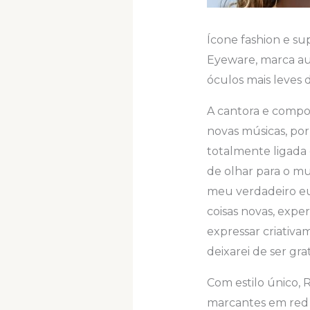
Ícone fashion e su
Eyeware, marca au
óculos mais leves 
A cantora e compos
novas músicas, por 
totalmente ligada 
de olhar para o mu
meu verdadeiro eu
coisas novas, expe
expressar criativa
deixarei de ser gra
Com estilo único, 
marcantes em red c