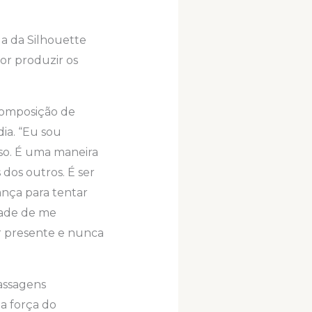
la da Silhouette
or produzir os
 composição de
dia. “Eu sou
sso. É uma maneira
dos outros. É ser
nça para tentar
rdade de me
or presente e nunca
passagens
a força do