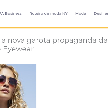
FA Business
Roteiro de moda NY
Moda
Desfile
é a nova garota propaganda da
e Eyewear