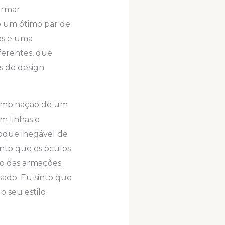
ormar
o um ótimo par de
es é uma
ferentes, que
s de design
 combinação de um
om linhas e
toque inegável de
into que os óculos
ão das armações
ado. Eu sinto que
o seu estilo