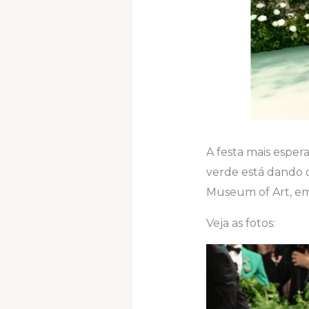
A festa mais espe
verde está dando o
Museum of Art, em
Veja as fotos: