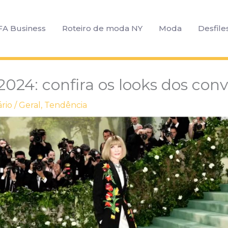
FA Business
Roteiro de moda NY
Moda
Desfile
2024: confira os looks dos con
rio
/
Geral
,
Tendência