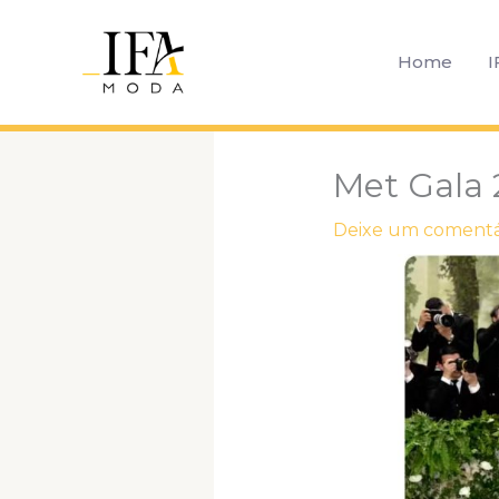
Ir
para
Home
I
o
conteúdo
Met Gala 
Deixe um comentá