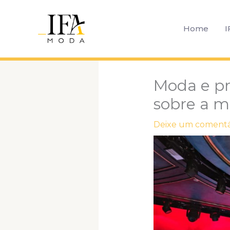
Ir
para
Home
I
o
conteúdo
Moda e pr
sobre a 
Deixe um comentá