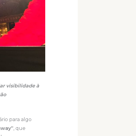
r visibilidade à
ção
nário para algo
nway”
, que