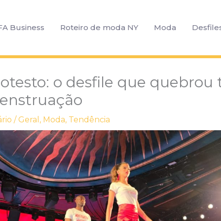
FA Business
Roteiro de moda NY
Moda
Desfile
otesto: o desfile que quebrou 
menstruação
rio
/
Geral
,
Moda
,
Tendência