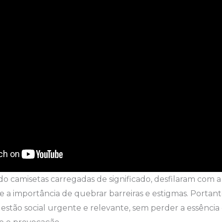
do camisetas carregadas de significado, desfilaram com 
 importância de quebrar barreiras e estigmas. Portant
estão social urgente e relevante, sem perder a essênci