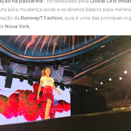
ção na passarela”
, foi idealizado pela
Global Girls Initia
ta pela mudança social e os direitos básicos para menin
mação da
Runway7 Fashion
, que é uma das principais or
de
Nova York
.