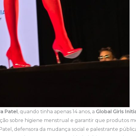
a Patel
, quando tinha apenas 14 anos, a
Global Girls Initi
ão sobre higiene menstrual e garantir que produtos m
. Patel, defensora da mudança social e palestrante públic