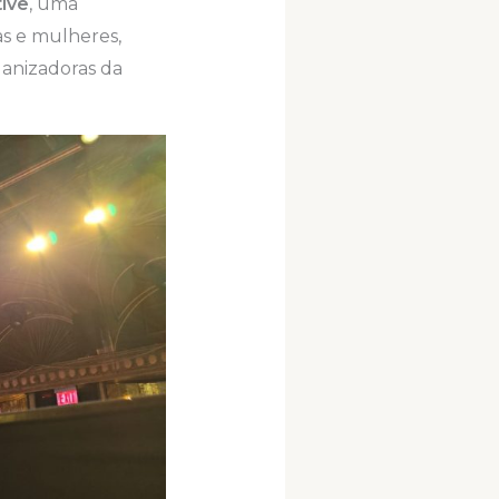
tive
, uma
as e mulheres,
ganizadoras da