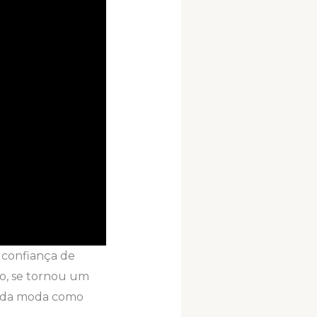
a confiança de
o, se tornou um
a da moda como