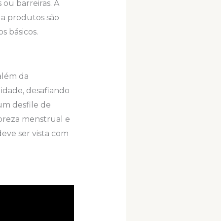
ou barreiras. A
a produtos são
s básicos.
 além da
lidade, desafiando
um desfile de
obreza menstrual e
eve ser vista com