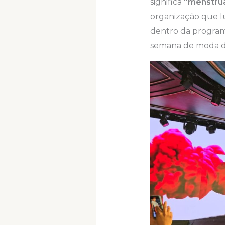
significa
“menstrua
organização que lu
dentro da progra
semana de moda 