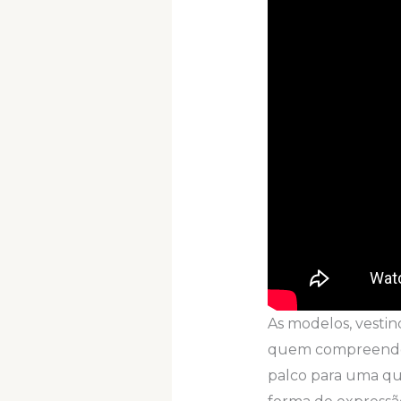
As modelos, vestin
quem compreende a
palco para uma qu