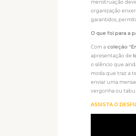
menstruação deve 
organização enxer
garantidos, permit
O que foi para a 
Com a
coleção “Em
apresentação de
l
o silêncio que ain
moda que traz a te
enviar uma mensag
vergonha ou tabu
ASSISTA O DESF