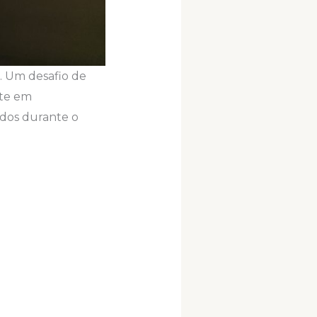
. Um desafio de
nte em
dos durante o