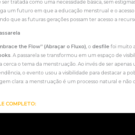
ser tratada como uma necessidade básica, sem estigmas 
ga um futuro em que a educação menstrual e o acesso 
indo que as futuras gerações possam ter acesso a recurso
passarela
brace the Flow” (Abraçar o Fluxo)
, o
desfile
foi muito
ooks
. A passarela se transformou em um espaço de visibi
da cerca o tema da menstruação. Ao invés de ser apenas 
ndência, o evento usou a visibilidade para destacar a p
em clara: a menstruação é um processo natural e não d
.
ILE COMPLETO: