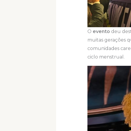
O
evento
deu des
muitas gerações q
comunidades caren
ciclo menstrual.