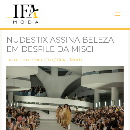
Ir
Main
para
Men
o
conteúdo
NUDESTIX ASSINA BELEZA
EM DESFILE DA MISCI
Deixe um comentário
/
Geral
,
Moda