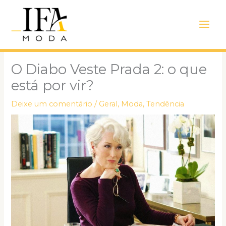
Ir
Main
para
Men
o
conteúdo
O Diabo Veste Prada 2: o que
está por vir?
Deixe um comentário
/
Geral
,
Moda
,
Tendência