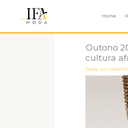
Ir
para
Home
I
o
conteúdo
Outono 20
cultura af
Deixe um comentá