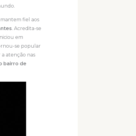
mundo.
e mantem fiel aos
antes
. Acredita-se
iniciou em
ornou-se popular
 a atenção nas
o bairro de