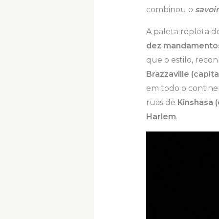
combinou o
savoir
A paleta repleta d
dez mandamentos 
que o estilo, reco
Brazzaville (capit
em todo o continen
ruas de
Kinshasa (
Harlem
.