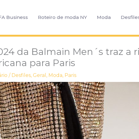
FA Business
Roteiro de moda NY
Moda
Desfile
24 da Balmain Men´s traz a r
ricana para Paris
rio
/
Desfiles
,
Geral
,
Moda
,
Paris