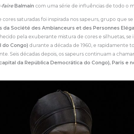
-faire
Balmain
com uma série de influências de todo o 
e cores saturadas foi inspirada nos sapeurs, grupo que s
da Société des Ambianceurs et des Personnes Elég
nhecido pela exuberante mistura de cores e silhuetas, se 
al do Congo)
durante a década de 1960, e rapidamente t
te. Seis décadas depois, os sapeurs continuam a chamar
capital da República Democrática do Congo), Paris e n