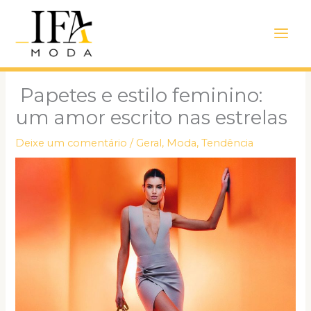
Ir
Main
para
Men
o
conteúdo
Papetes e estilo feminino:
um amor escrito nas estrelas
Deixe um comentário
/
Geral
,
Moda
,
Tendência