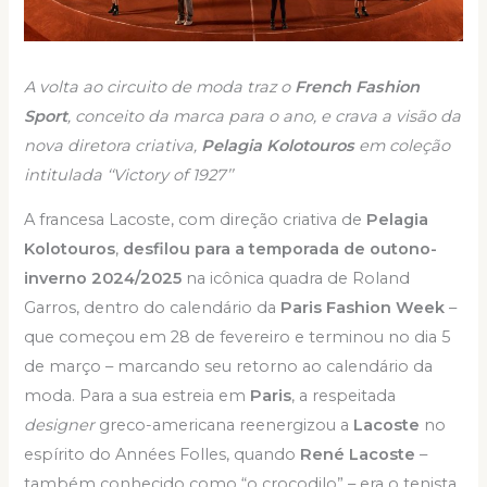
A volta ao circuito de moda traz o
French Fashion
Sport
, conceito da marca para o ano, e crava a visão da
nova diretora criativa,
Pelagia Kolotouros
em coleção
intitulada ‘‘Victory of 1927’’
A francesa Lacoste, com direção criativa de
Pelagia
Kolotouros
,
desfilou para a temporada de outono-
inverno 2024/2025
na icônica quadra de Roland
Garros, dentro do calendário da
Paris Fashion Week
–
que começou em 28 de fevereiro e terminou no dia 5
de março – marcando seu retorno ao calendário da
moda. Para a sua estreia em
Paris
, a respeitada
designer
greco-americana reenergizou a
Lacoste
no
espírito do Années Folles, quando
René Lacoste
–
também conhecido como “o crocodilo” – era o tenista