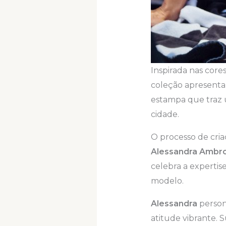
Inspirada nas cores
coleção apresenta
estampa que traz u
cidade.
O processo de cria
Alessandra Ambro
celebra a experti
modelo.
Alessandra
person
atitude vibrante. 