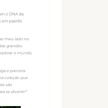
tam o DNA da
s em paetês
ao meu lado no
das grandes
explorar o mundo,
ga e parceira
ma coleção que
ais são
a se divertir!”