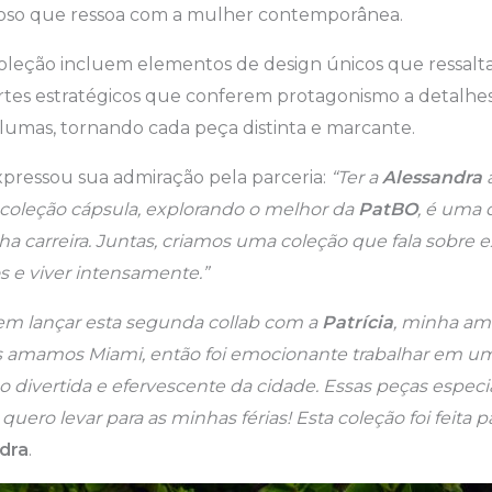
oso que ressoa com a mulher contemporânea.
oleção incluem elementos de design únicos que ressal
rtes estratégicos que conferem protagonismo a detalhe
lumas, tornando cada peça distinta e marcante.
xpressou sua admiração pela parceria:
“Ter a
Alessandra
coleção cápsula, explorando o melhor da
PatBO
, é uma 
ha carreira. Juntas, criamos uma coleção que fala sobre 
 e viver intensamente.”
 em lançar esta segunda collab com a
Patrícia
, minha ami
uas amamos Miami, então foi emocionante trabalhar em u
ão divertida e efervescente da cidade. Essas peças especi
ero levar para as minhas férias! Esta coleção foi feita par
dra
.