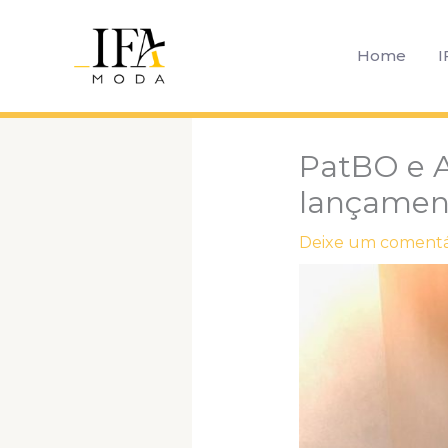
Ir
para
Home
I
o
conteúdo
PatBO e A
lançament
Deixe um comentá