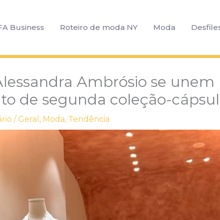
FA Business
Roteiro de moda NY
Moda
Desfile
lessandra Ambrósio se unem 
o de segunda coleção-cápsul
rio
/
Geral
,
Moda
,
Tendência