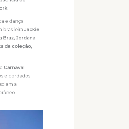
ork
.
ica e dança
 brasileira
Jackie
a Braz, Jordana
ks da coleção,
co
Carnaval
cos e bordados
sclam a
porâneo