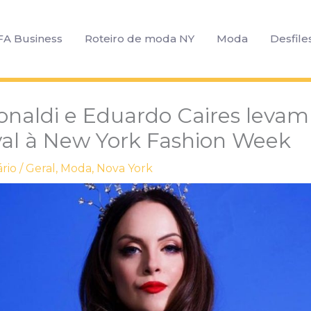
FA Business
Roteiro de moda NY
Moda
Desfile
onaldi e Eduardo Caires levam 
al à New York Fashion Week
rio
/
Geral
,
Moda
,
Nova York