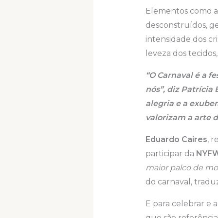
Elementos como as
desconstruídos, g
intensidade dos c
leveza dos tecidos
“O Carnaval é a f
nós”, diz Patríci
alegria e a exube
valorizam a arte 
Eduardo Caires
, 
participar da
NYF
maior palco de m
do carnaval, tradu
E para celebrar e a
que são referênci