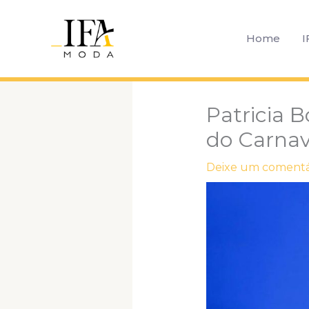
Ir
para
Home
I
o
conteúdo
Patricia B
do Carnav
Deixe um comentá