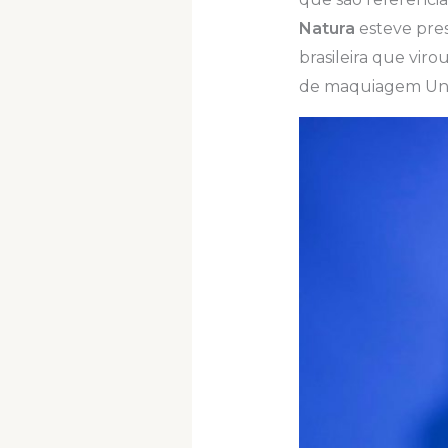
Natura
esteve pres
brasileira que vir
de maquiagem Una,