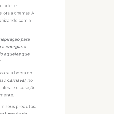
elados e
, ora a chamas. A
monizando com a
inspiração para
 a energia, a
do aqueles que
”
essa sua honra em
osso
Carnaval
, no
 a alma e o coração
lmente.
om seus produtos,
Perfumaria da