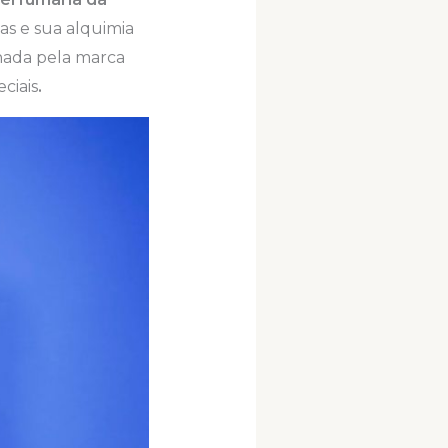
as e sua alquimia
inada pela marca
ciais
.