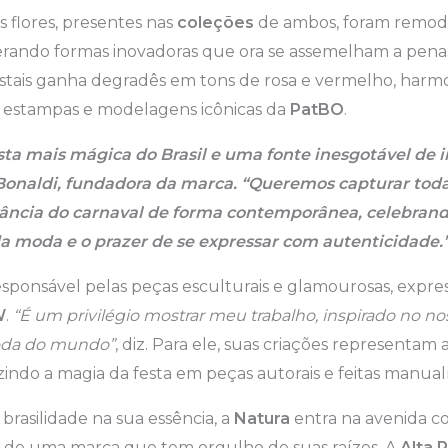
 flores, presentes nas
coleções
de ambos, foram remod
erando formas inovadoras que ora se assemelham a penas
ristais ganha degradês em tons de rosa e vermelho, har
, estampas e modelagens icônicas da
PatBO
.
esta mais mágica do Brasil e uma fonte inesgotável de 
a Bonaldi, fundadora da marca. “Queremos capturar toda
rância do carnaval de forma contemporânea, celebran
da moda e o prazer de se expressar com autenticidade.
responsável pelas peças esculturais e glamourosas, expr
W
.
“É um privilégio mostrar meu trabalho, inspirado no n
oda do mundo”
, diz. Para ele, suas criações representam
zindo a magia da festa em peças autorais e feitas manua
 brasilidade na sua essência, a
Natura
entra na avenida c
a de uma marca que tem orgulho de suas raízes. A
Alta 