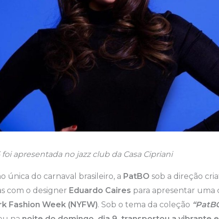
5 foi apresentada no jazz club da Casa Cipriani
única do carnaval brasileiro, a
PatBO
sob a direção cria
as com o designer
Eduardo Caires
para apresentar uma c
rk Fashion Week (NYFW)
. Sob o tema da coleção
“PatBO
reu na
noite do domingo, dia 9, transportou a vibrante 