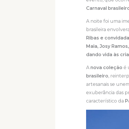
Carnaval brasileir
A noite foi uma im
brasileira envolver
Ribas e convidada
Maia, Josy Ramos,
dando vida às cri
A
nova coleção
é 
brasileiro
, reinter
artesanais se unem
exuberância das p
característico da
P