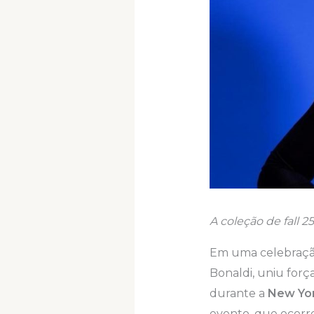
A coleção de fall 2
Em uma celebração 
Bonaldi, uniu forç
durante a
New Yo
evento, que ocor