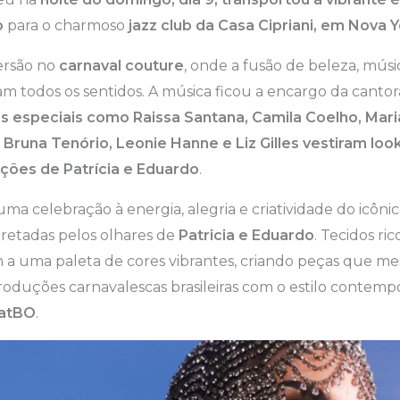
o
para o charmoso
jazz club da Casa Cipriani, em
Nova Y
ersão no
carnaval couture
, onde a fusão de beleza, mús
am todos os sentidos. A música ficou a encargo da cantora
s especiais como Raissa Santana, Camila Coelho, Mari
 Bruna Tenório, Leonie Hanne e Liz Gilles vestiram loo
ações de Patrícia e Eduardo
.
uma celebração à energia, alegria e criatividade do icôni
pretadas pelos olhares de
Patricia e Eduardo
. Tecidos ri
 a uma paleta de cores vibrantes, criando peças que me
roduções carnavalescas brasileiras com o estilo contem
atBO
.