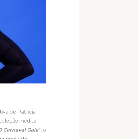
tiva de Patricia
oleção inédita
 Carnaval Gala”
, o
essência do