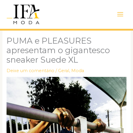
Ir
Main
para
Men
o
conteúdo
PUMA e PLEASURES
apresentam o gigantesco
sneaker Suede XL
Deixe um comentário
/
Geral
,
Moda