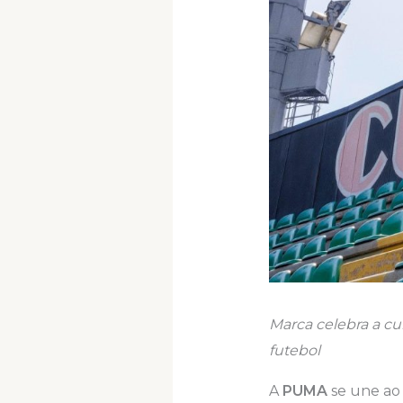
Marca celebra a cul
futebol
A
PUMA
se une a