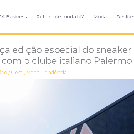
FA Business
Roteiro de moda NY
Moda
Desfile
a edição especial do sneaker
 com o clube italiano Palermo
rio
/
Geral
,
Moda
,
Tendência