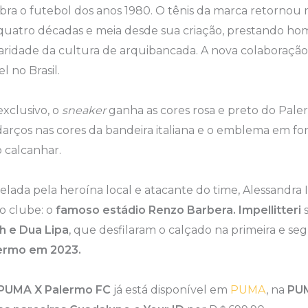
ebra o futebol dos anos 1980. O tênis da marca retorno
quatro décadas e meia desde sua criação, prestando h
aridade da cultura de arquibancada. A nova colaboraçã
l no Brasil.
xclusivo, o
sneaker
ganha as cores rosa e preto do Pale
arços nas cores da bandeira italiana e o emblema em fo
 calcanhar.
lada pela heroína local e atacante do time, Alessandra Im
o clube: o
famoso estádio Renzo Barbera. Impellitteri
s
h e Dua Lipa
, que desfilaram o calçado na primeira e se
ermo em 2023.
PUMA X Palermo FC
já está disponível em
PUMA
, na
PUM