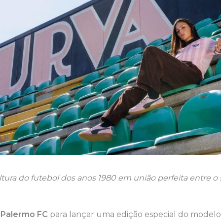
tura do futebol dos anos 1980 em união perfeita entre o s
o
Palermo FC
para lançar uma edição especial do mode