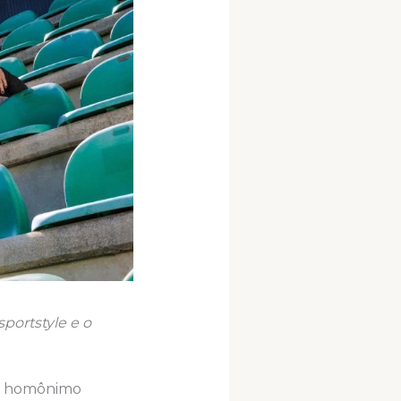
portstyle e o
lo homônimo