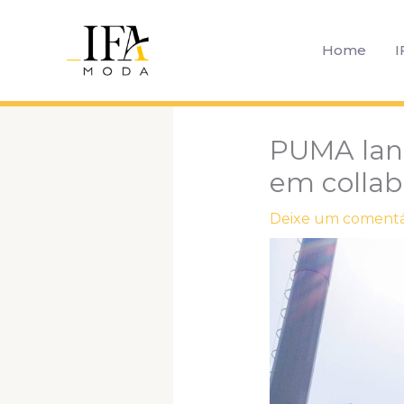
Ir
para
Home
I
o
conteúdo
PUMA lanç
em collab
Deixe um comentá