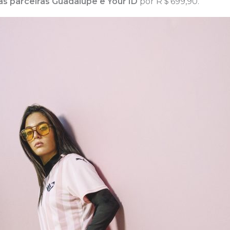
as parceiras Guadalupe e Your ID
por R＄699,90.