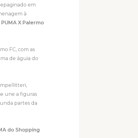
u repaginado em
omenagem à
o
PUMA X Palermo
rmo FC, com as
rma de águia do
pellitteri,
e une a figuras
gunda partes da
A do Shopping