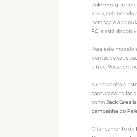
Palermo
, que cel
2023, celebrando 
herança e à popul
FC
já está disponíve
Para este modelo e
pontas de seus cad
clube
Rosanero
no
A campanha é estre
capturada no lar d
como
Jack Grealis
campanha do Pal
O lançamento de