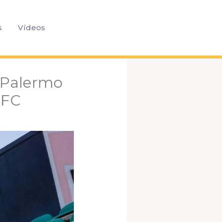
Pesquisar
s
Vídeos
 Palermo
 FC